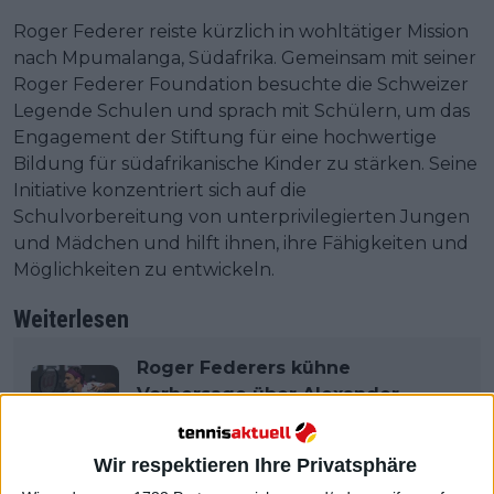
Roger Federer reiste kürzlich in wohltätiger Mission
nach Mpumalanga, Südafrika. Gemeinsam mit seiner
Roger Federer Foundation besuchte die Schweizer
Legende Schulen und sprach mit Schülern, um das
Engagement der Stiftung für eine hochwertige
Bildung für südafrikanische Kinder zu stärken. Seine
Initiative konzentriert sich auf die
Schulvorbereitung von unterprivilegierten Jungen
und Mädchen und hilft ihnen, ihre Fähigkeiten und
Möglichkeiten zu entwickeln.
Weiterlesen
Roger Federers kühne
Vorhersage über Alexander
Zverev - sieben Jahre später
Wir respektieren Ihre Privatsphäre
Weniger bekannt ist, dass Federer eine persönliche