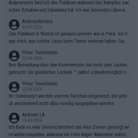
Andererseits fand ich das Publikum während des Kampfes zwi
schen Rybakina und Sabalanka toll. Ich war besonders überras
cht, wie viele Fans da waren.
AndreasRichard
02-05-2024
Das Publikum in Madrid ist genauso primitiv wie in Paris. Ich fr
age mich, was solche Leute beim Tennis verloren haben. Sie s
ollten besser zum Fußball gehen, dort sind sie besser aufgeho
Peter Tennisfieber
ben.
22-04-2024
Ihre Bemerkung über den Kommentator hat mich zum Lachen
gebracht. Ein glückliches Lächeln. "..selbst schnellstmöglich na
ch Hause.." 😂🤣🤩
Peter Tennisfieber
22-04-2024
Im Tennissport werden enorme Summen umgesetzt, die jedo
ch anscheinend nicht allzu voreilig ausgegeben werden.
Andreas-LA
19-04-2024
Ich finde es eine Unverschämtheit das Alex Zverev genötigt wi
rd weiterzuspielen, während ein Felix Auger-Alliassime selbstv