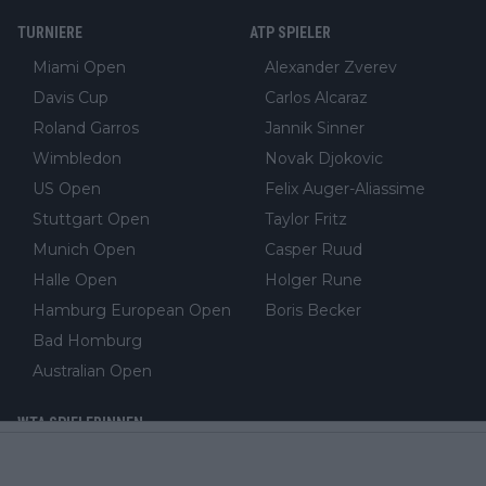
TURNIERE
ATP SPIELER
Miami Open
Alexander Zverev
Davis Cup
Carlos Alcaraz
Roland Garros
Jannik Sinner
Wimbledon
Novak Djokovic
US Open
Felix Auger-Aliassime
Stuttgart Open
Taylor Fritz
Munich Open
Casper Ruud
Halle Open
Holger Rune
Hamburg European Open
Boris Becker
Bad Homburg
Australian Open
WTA SPIELERINNEN
Eva Lys