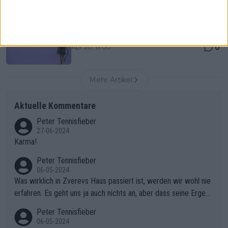
0
Apr 20, 16:30
Tschechische Republik peilt die WTA Finals an,
während das Event Riad nach 2026 verlassen wird
0
Apr 20, 15:00
Mehr Artikel
Aktuelle Kommentare
Peter Tennisfieber
27-06-2024
Karma!
Peter Tennisfieber
06-05-2024
Was wirklich in Zverevs Haus passiert ist, werden wir wohl nie
erfahren. Es geht uns ja auch nichts an, aber dass seine Ergebn
isse in letzter Zeit gelitten haben, ist ganz klar.
Peter Tennisfieber
06-05-2024