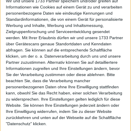
Wir und unsere 1733 Partner speichern und/oder greifen auf
Verbindung zu Südafrika hat - seine Mutter, Lynette
Informationen wie Cookies auf einem Gerät zu und verarbeiten
Federer (geborene Durand), wurde in dem Land
personenbezogene Daten wie eindeutige Kennungen und
geboren. Diese familiäre Bindung macht Südafrika
Standardinformationen, die von einem Gerät für personalisierte
für den 20-fachen
Grand Slam
-Sieger und
Werbung und Inhalte, Werbung und Inhaltsmessung,
ehemaligen Weltranglistenersten zu einem
Zielgruppenforschung und Serviceentwicklung gesendet
werden.
Mit Ihrer Erlaubnis dürfen wir und unsere 1733 Partner
besonderen Ort.
über Gerätescans genaue Standortdaten und Kenndaten
abfragen. Sie können auf die entsprechende Schaltfläche
Bei seinem Besuch wurde Federer von Springboks-
klicken, um der o. a. Datenverarbeitung durch uns und unsere
Kapitän Siya Kolisi begleitet, mit dem ihn seit der
Partner zuzustimmen. Alternativ können Sie auf detailliertere
öffentlichen Unterstützung des südafrikanischen
Informationen zugreifen und Ihre Einstellungen ändern, bevor
Rugby-Teams während der Rugby-
Sie der Verarbeitung zustimmen oder diese ablehnen.
Bitte
Weltmeisterschaft 2019 in Japan eine enge
beachten Sie, dass die Verarbeitung mancher
Freundschaft verbindet. Ihre Bindung ist im Laufe
personenbezogenen Daten ohne Ihre Einwilligung stattfinden
der Jahre gewachsen, und man hat sie häufig
kann, obwohl Sie das Recht haben, einer solchen Verarbeitung
zu widersprechen. Ihre Einstellungen gelten lediglich für diese
zusammen bei verschiedenen
Website. Sie können Ihre Einstellungen jederzeit ändern oder
Wohltätigkeitsveranstaltungen gesehen. Über Kolisis
Ihre Einwilligung widerrufen, indem Sie zu dieser Website
Engagement sagte Federer: "Siya bei uns zu haben,
zurückkehren und unten auf der Webseite auf die Schaltfläche
ist wunderbar; er hat so viele Geschichten zu
"Datenschutz" klicken.
erzählen und ist eine Inspiration für viele."