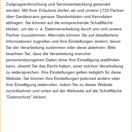
28, 2025
Zielgruppenforschung und Serviceentwicklung gesendet
werden.
Mit Ihrer Erlaubnis dürfen wir und unsere 1733 Partner
Fans bei Stromausfall
über Gerätescans genaue Standortdaten und Kenndaten
abfragen. Sie können auf die entsprechende Schaltfläche
klicken, um der o. a. Datenverarbeitung durch uns und unsere
buchstäblich im Dunkeln
Partner zuzustimmen. Alternativ können Sie auf detailliertere
Informationen zugreifen und Ihre Einstellungen ändern, bevor
gelassen
Sie der Verarbeitung zustimmen oder diese ablehnen.
Bitte
beachten Sie, dass die Verarbeitung mancher
personenbezogenen Daten ohne Ihre Einwilligung stattfinden
Die Fans wurden während des Stromausfalls im
kann, obwohl Sie das Recht haben, einer solchen Verarbeitung
wahrsten Sinne des Wortes im Dunkeln gelassen,
zu widersprechen. Ihre Einstellungen gelten lediglich für diese
Website. Sie können Ihre Einstellungen jederzeit ändern oder
denn es wurden Videos geteilt, als der Strom ausfiel.
Ihre Einwilligung widerrufen, indem Sie zu dieser Website
Es war stockdunkel, obwohl es in Madrid morgens
zurückkehren und unten auf der Webseite auf die Schaltfläche
war und es draußen hell war.
"Datenschutz" klicken.