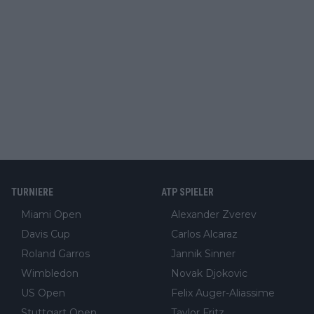
TURNIERE
ATP SPIELER
Miami Open
Alexander Zverev
Davis Cup
Carlos Alcaraz
Roland Garros
Jannik Sinner
Wimbledon
Novak Djokovic
US Open
Felix Auger-Aliassime
Stuttgart Open
Taylor Fritz