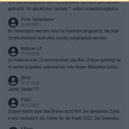
Ihre Bemerkung über den Kommentator hat mich zum Lachen
gebracht. Ein glückliches Lächeln. "..selbst schnellstmöglich na
ch Hause.." 😂🤣🤩
Peter Tennisfieber
22-04-2024
Im Tennissport werden enorme Summen umgesetzt, die jedo
ch anscheinend nicht allzu voreilig ausgegeben werden.
Andreas-LA
19-04-2024
Ich finde es eine Unverschämtheit das Alex Zverev genötigt wi
rd weiterzuspielen, während ein Felix Auger-Alliassime selbstv
erständlich einen Abbruch erhält, weil es ihm natürlich nach sei
Elmar
nem verlorenen Satz und 1:3 Rückstand gegen "Struffi" super i
29-02-2024
n den Kram passt. Unterstützt wird das natürlich auch von dem
Jannik Sünder???
inkompetenten Kommentator (Name ist mir entfallen ich merk
Pelo1
e mir nur wichtige Leute) der ständig über die Gegebenheiten
08-11-2023
gemeckert hat. Wahrscheinlich hat er mal Tennis gespielt, aber
Doppel macht aber den Braten nicht fett. Die genannten Zahle
als Schönwetterspieler, wirft ständig mit ausländischen Wörter
n sind vermutlich die Zahlen für die Finals 2022. Die Gewinnsu
n herum die er augenscheinlich auch nicht versteht (z.B. Crunc
mmen für Swiatek und Pegula wurden anderswo längst genann
KAlkim