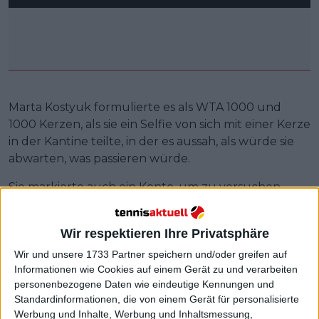
Marta Kostyuk formulierte es als WTA 1000 und
1000 Kerzen, als sie ein Selfie von sich mit einer Kerze
in der Kantine teilte, in der es aussah, als würde sie
abwarten, was passieren würde.
Sie markierte auch ein Konto, um zu versuchen,
mehr Informationen darüber zu erhalten, was vor
sich ging. Aber wie viele andere auch wurde ihr Spiel
Wir respektieren Ihre Privatsphäre
für den Tag kurz darauf abgesagt.
Wir und unsere 1733 Partner speichern und/oder greifen auf
Marta Kostyuk during the power outage on IG
Informationen wie Cookies auf einem Gerät zu und verarbeiten
personenbezogene Daten wie eindeutige Kennungen und
🕯️
pic.twitter.com/ocPanF96JL
Standardinformationen, die von einem Gerät für personalisierte
— The Tennis Letter (@TheTennisLetter)
April
Werbung und Inhalte, Werbung und Inhaltsmessung,