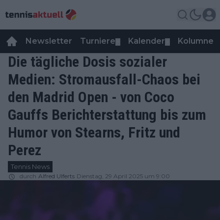
Newsletter
Turniere
Kalender
Kolumnen
▼
▼
Die tägliche Dosis sozialer
Medien: Stromausfall-Chaos bei
den Madrid Open - von Coco
Gauffs Berichterstattung bis zum
Humor von Stearns, Fritz und
Perez
Tennis News
durch
Alfred Ulferts
Dienstag, 29 April 2025 um 9:00