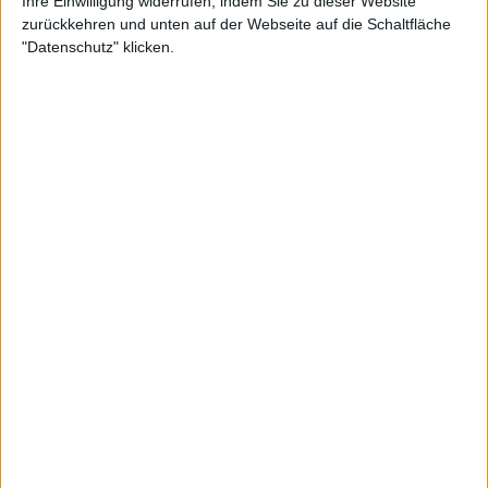
Ihre Einwilligung widerrufen, indem Sie zu dieser Website
zurückkehren und unten auf der Webseite auf die Schaltfläche
"Datenschutz" klicken.
Da derzeit keines der beiden Länder an einem der
beiden Wettbewerbe teilnehmen darf, um sich zu
qualifizieren, und im Gegensatz zu
Carlos Alcaraz
und
Rafael Nadal
mehrere Nationen eine
Ausnahmegenehmigung beantragen würden, ist
eine Klärung erforderlich.
Die Erklärung lautet wie folgt: "Das Internationale
Olympische Komitee und das Internationale
Paralympische Komitee werden qualifizierten und
teilnahmeberechtigten Athleten mit russischem
und weißrussischem Pass erlauben, bei den
Olympischen Spielen 2024 in Paris als Neutrale