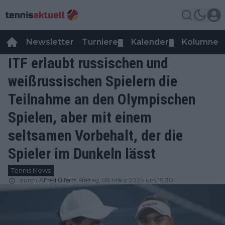
Newsletter
Turniere
Kalender
Kolumnen
▼
▼
ITF erlaubt russischen und
weißrussischen Spielern die
Teilnahme an den Olympischen
Spielen, aber mit einem
seltsamen Vorbehalt, der die
Spieler im Dunkeln lässt
Tennis News
durch
Alfred Ulferts
Freitag, 08 März 2024 um 18:30