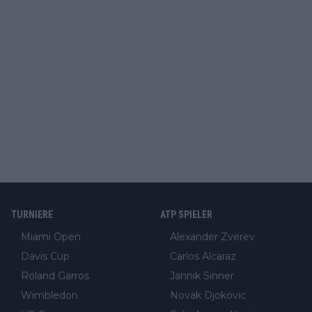
TURNIERE
ATP SPIELER
Miami Open
Alexander Zverev
Davis Cup
Carlos Alcaraz
Roland Garros
Jannik Sinner
Wimbledon
Novak Djokovic