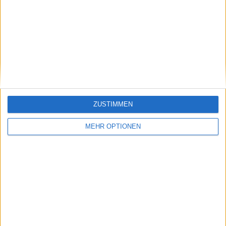
Vorheriger Artikel
Nächster Artikel
Turnierdirektor
Emma Raducanu ist
Tommy Haas ist
froh, dass sie nach den
"enttäuscht" über
intensiven "3
Rafael Nadals
Operationen in 10
Rückzug aus Indian
Tagen" wieder spielen
Wells und fordert von
kann: "2 oder 3
den Fans eine
Wochen kann man
ZUSTIMMEN
Rückerstattung
nichts machen"
MEHR OPTIONEN