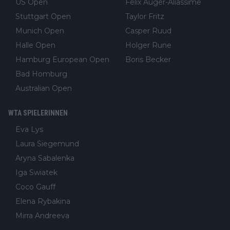
US Open
Felix Auger-Aliassime
Stuttgart Open
Taylor Fritz
Munich Open
Casper Ruud
Halle Open
Holger Rune
Hamburg European Open
Boris Becker
Bad Homburg
Australian Open
WTA SPIELERINNEN
Eva Lys
Laura Siegemund
Aryna Sabalenka
Iga Swiatek
Coco Gauff
Elena Rybakina
Mirra Andreeva