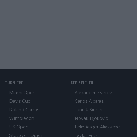
TURNIERE
ATP SPIELER
Miami Open
Alexander Zverev
Davis Cup
Carlos Alcaraz
Roland Garros
Jannik Sinner
Wimbledon
Novak Djokovic
US Open
Felix Auger-Aliassime
Stuttgart Open
Taylor Fritz