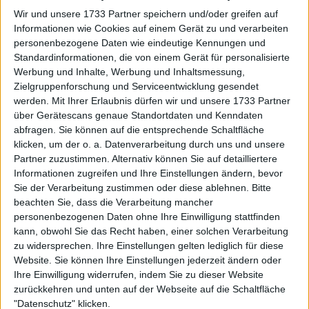
Wir und unsere 1733 Partner speichern und/oder greifen auf
Informationen wie Cookies auf einem Gerät zu und verarbeiten
personenbezogene Daten wie eindeutige Kennungen und
Standardinformationen, die von einem Gerät für personalisierte
Werbung und Inhalte, Werbung und Inhaltsmessung,
„Emerson ist wirklich jung und ein sehr talentiertes
Zielgruppenforschung und Serviceentwicklung gesendet
Mädchen“, sagte Mboko auf ihrer
Pressekonferenz
.
werden.
Mit Ihrer Erlaubnis dürfen wir und unsere 1733 Partner
über Gerätescans genaue Standortdaten und Kenndaten
„Ich fand es einfach wichtig, von Anfang an voll
abfragen. Sie können auf die entsprechende Schaltfläche
konzentriert zu bleiben. Ich bin froh, dass ich es
klicken, um der o. a. Datenverarbeitung durch uns und unsere
erledigt habe und die ersten Matchnerven
Partner zuzustimmen. Alternativ können Sie auf detailliertere
losgeworden bin, und jetzt bin ich bereit,
Informationen zugreifen und Ihre Einstellungen ändern, bevor
weiterzumachen.“
Sie der Verarbeitung zustimmen oder diese ablehnen.
Bitte
beachten Sie, dass die Verarbeitung mancher
Nach dem schnellen Wechsel direkt nach ihrem
personenbezogenen Daten ohne Ihre Einwilligung stattfinden
Finale in Adelaide gab Mboko zu, erleichtert
kann, obwohl Sie das Recht haben, einer solchen Verarbeitung
gewesen zu sein, einen zusätzlichen Tag zur
zu widersprechen. Ihre Einstellungen gelten lediglich für diese
Regeneration zu haben, bevor sie auf den Platz
Website. Sie können Ihre Einstellungen jederzeit ändern oder
Ihre Einwilligung widerrufen, indem Sie zu dieser Website
ging.
zurückkehren und unten auf der Webseite auf die Schaltfläche
„Als ich die Nachricht bekam, dass ich am Montag
"Datenschutz" klicken.