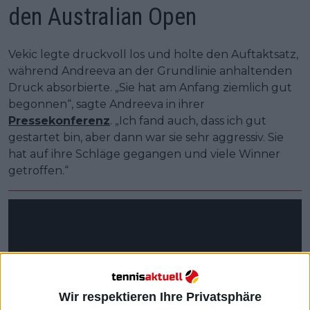
den Australian Open
Vekic legte druckvoll los und holte den Auftaktsatz,
während Andreeva an der Grundlinie anhaltenden
Druck absorbierte. „Sie hat am Anfang ziemlich gut
begonnen“, sagte Andreeva in ihrer
Pressekonferenz
. „Ich fand auch, dass ich gut
gestartet bin, aber dann war sie sehr aggressiv. Sie
hat auf ihre Schläge gegangen und viele Winner
getroffen.“
Wir respektieren Ihre Privatsphäre