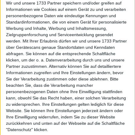
Wir und unsere 1733 Partner speichern und/oder greifen auf
Informationen wie Cookies auf einem Gerät zu und verarbeiten
personenbezogene Daten wie eindeutige Kennungen und
Standardinformationen, die von einem Gerät für personalisierte
Werbung und Inhalte, Werbung und Inhaltsmessung,
Zielgruppenforschung und Serviceentwicklung gesendet
werden.
Mit Ihrer Erlaubnis dürfen wir und unsere 1733 Partner
über Gerätescans genaue Standortdaten und Kenndaten
abfragen. Sie können auf die entsprechende Schaltfläche
klicken, um der o. a. Datenverarbeitung durch uns und unsere
Anstatt nervös zu werden, blieb Andreeva geduldig
Partner zuzustimmen. Alternativ können Sie auf detailliertere
und vertraute dem Plan ihres Teams, wodurch das
Informationen zugreifen und Ihre Einstellungen ändern, bevor
Sie der Verarbeitung zustimmen oder diese ablehnen.
Bitte
Match klar zu ihren Gunsten kippte. „Ich habe
beachten Sie, dass die Verarbeitung mancher
einfach versucht, im Match zu bleiben, mein Ding zu
personenbezogenen Daten ohne Ihre Einwilligung stattfinden
machen und am Plan festzuhalten“, sagte sie. „Am
kann, obwohl Sie das Recht haben, einer solchen Verarbeitung
Ende hat es funktioniert.“
zu widersprechen. Ihre Einstellungen gelten lediglich für diese
Website. Sie können Ihre Einstellungen jederzeit ändern oder
Die Russin gab zu, dass sie nicht begeistert war, als
Ihre Einwilligung widerrufen, indem Sie zu dieser Website
sie Vekics Namen erstmals in der Auslosung sah, im
zurückkehren und unten auf der Webseite auf die Schaltfläche
Bewusstsein von deren Ruf, bei Grand Slams früh
"Datenschutz" klicken.