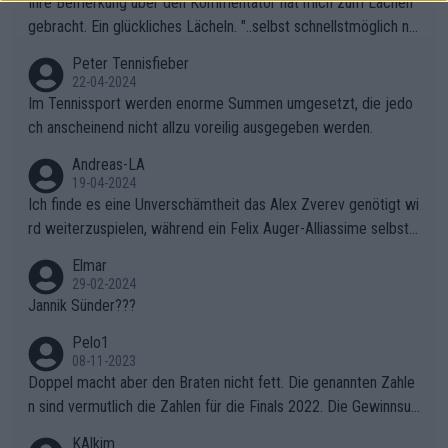
Ihre Bemerkung über den Kommentator hat mich zum Lachen
gebracht. Ein glückliches Lächeln. "..selbst schnellstmöglich na
ch Hause.." 😂🤣🤩
Peter Tennisfieber
22-04-2024
Im Tennissport werden enorme Summen umgesetzt, die jedo
ch anscheinend nicht allzu voreilig ausgegeben werden.
Andreas-LA
19-04-2024
Ich finde es eine Unverschämtheit das Alex Zverev genötigt wi
rd weiterzuspielen, während ein Felix Auger-Alliassime selbstv
erständlich einen Abbruch erhält, weil es ihm natürlich nach sei
Elmar
nem verlorenen Satz und 1:3 Rückstand gegen "Struffi" super i
29-02-2024
n den Kram passt. Unterstützt wird das natürlich auch von dem
Jannik Sünder???
inkompetenten Kommentator (Name ist mir entfallen ich merk
Pelo1
e mir nur wichtige Leute) der ständig über die Gegebenheiten
08-11-2023
gemeckert hat. Wahrscheinlich hat er mal Tennis gespielt, aber
Doppel macht aber den Braten nicht fett. Die genannten Zahle
als Schönwetterspieler, wirft ständig mit ausländischen Wörter
n sind vermutlich die Zahlen für die Finals 2022. Die Gewinnsu
n herum die er augenscheinlich auch nicht versteht (z.B. Crunc
mmen für Swiatek und Pegula wurden anderswo längst genann
KAlkim
htime) und wollte wohl selbt schnellstmöglich nach Hause. Wo