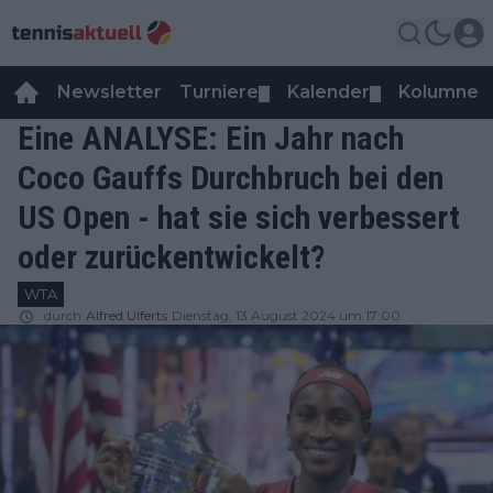
Newsletter
Turniere
Kalender
Kolumnen
▼
▼
Eine ANALYSE: Ein Jahr nach
Coco Gauffs Durchbruch bei den
US Open - hat sie sich verbessert
oder zurückentwickelt?
WTA
durch
Alfred Ulferts
Dienstag, 13 August 2024 um 17:00