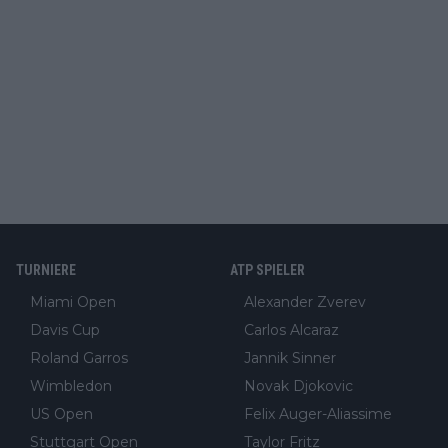
TURNIERE
ATP SPIELER
Miami Open
Alexander Zverev
Davis Cup
Carlos Alcaraz
Roland Garros
Jannik Sinner
Wimbledon
Novak Djokovic
US Open
Felix Auger-Aliassime
Stuttgart Open
Taylor Fritz