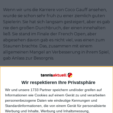
Wenn wir uns die Karriere von Coco Gauff ansehen,
wurde sie schon sehr früh zu einer ziemlich guten
Spielerin. Sie hat sich langsam gesteigert, aber es gab
nie den großen Durchbruch, der einen innehalten
ließ. Sie stand im Finale der French Open, aber
abgesehen davon gab es nicht viel, was einen zum
Staunen brachte. Das, zusammen mit einem
allgemeinen Mangel an Verbesserung in ihrem Spiel,
gab Anlass zur Besorgnis.
Weiterlesen
Coco Gauff ist stolz auf ihre
Wir respektieren Ihre Privatsphäre
Karriere und will Tennis
Wir und unsere 1733 Partner speichern und/oder greifen auf
"genießen", statt sich unter Druck
Informationen wie Cookies auf einem Gerät zu und verarbeiten
zu setzen, um jeden Preis zu
personenbezogene Daten wie eindeutige Kennungen und
gewinnen
Standardinformationen, die von einem Gerät für personalisierte
Werbung und Inhalte, Werbung und Inhaltsmessung,