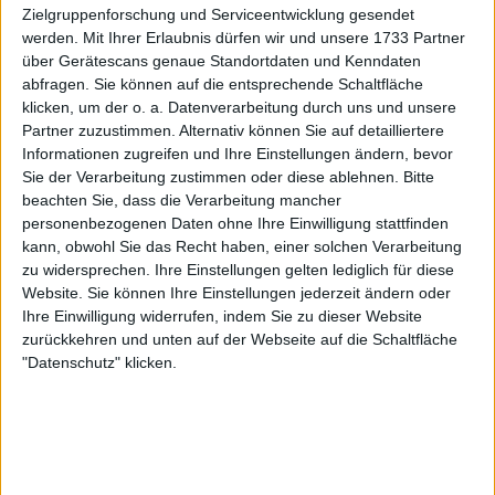
Zielgruppenforschung und Serviceentwicklung gesendet
Der Aufschlag verbesserte sich langsam, wurde aber
werden.
Mit Ihrer Erlaubnis dürfen wir und unsere 1733 Partner
noch nicht zu einer großen Waffe. Die Vorhand war
über Gerätescans genaue Standortdaten und Kenndaten
nach wie vor ein großes Problem, das sie eigentlich in
abfragen. Sie können auf die entsprechende Schaltfläche
den Griff bekommen sollte, aber noch immer nicht
klicken, um der o. a. Datenverarbeitung durch uns und unsere
in den Griff bekommen hat. Als die Probleme im
Partner zuzustimmen. Alternativ können Sie auf detailliertere
Informationen zugreifen und Ihre Einstellungen ändern, bevor
letzten Jahr auftraten, begannen sich die Leute zu
Sie der Verarbeitung zustimmen oder diese ablehnen.
Bitte
fragen, ob es bei Gauff jemals Klick machen würde.
beachten Sie, dass die Verarbeitung mancher
Die Bedenken waren etwas verfrüht, denn Gauff
personenbezogenen Daten ohne Ihre Einwilligung stattfinden
war immer noch eine der besten Spielerinnen der
kann, obwohl Sie das Recht haben, einer solchen Verarbeitung
Welt, aber was passiert mit einigen der besten
zu widersprechen. Ihre Einstellungen gelten lediglich für diese
Spielerinnen der Welt? Die Erwartungen sind
Website. Sie können Ihre Einstellungen jederzeit ändern oder
einfach sehr hoch.
Ihre Einwilligung widerrufen, indem Sie zu dieser Website
zurückkehren und unten auf der Webseite auf die Schaltfläche
Die Art von Ergebnissen, die sie erzielt hat, wäre für
"Datenschutz" klicken.
99 % der Spielerinnen auf der Tour ein großartiges
Jahr. Wenn man jedoch eine der talentiertesten
Spielerinnen ist, sind die Erwartungen weitaus
größer. Den größten Schock ihrer Karriere erlebte
sie im letzten Jahr in
Wimbledon
, als sie in der