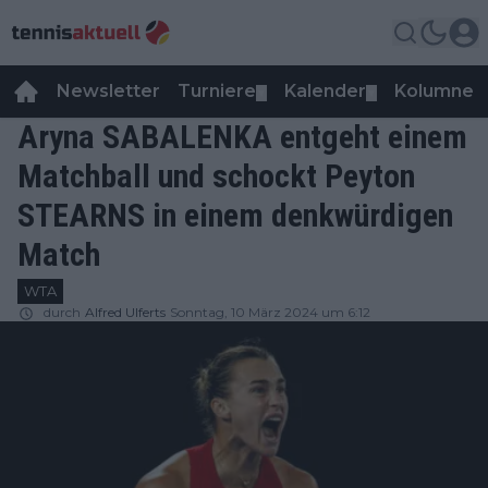
Newsletter
Turniere
Kalender
Kolumnen
▼
▼
Aryna SABALENKA entgeht einem
Matchball und schockt Peyton
STEARNS in einem denkwürdigen
Match
WTA
durch
Alfred Ulferts
Sonntag, 10 März 2024 um 6:12