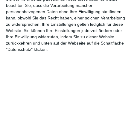
beachten Sie, dass die Verarbeitung mancher
personenbezogenen Daten ohne Ihre Einwilligung stattfinden
kann, obwohl Sie das Recht haben, einer solchen Verarbeitung
zu widersprechen. Ihre Einstellungen gelten lediglich für diese
Website. Sie können Ihre Einstellungen jederzeit ändern oder
Ihre Einwilligung widerrufen, indem Sie zu dieser Website
zurückkehren und unten auf der Webseite auf die Schaltfläche
"Datenschutz" klicken.
Sabalenka hatte eine Erstaufschlagquote von nur
53 %, gewann 78 % davon und nur 38 % mit dem
zweiten Aufschlag. Stearns hingegen blieb mit einer
Erstaufschlagquote von 60 % über den gesamten
Satz hinweg konstant, gewann 62 % der Aufschläge
und 65 % der zweiten Aufschläge.
Zu Beginn des zweiten Satzes begann Sabalenka,
den Aufschlag tiefer auf den Platz zu bringen und
war ihrer Gegnerin deutlich überlegen, indem sie