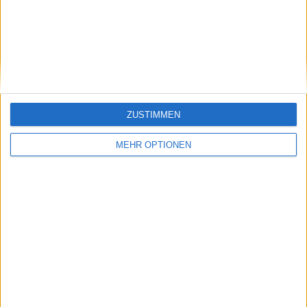
Klatscht
0
Besucher
0
ZUSTIMMEN
MEHR OPTIONEN
Vorheriger Artikel
Nächster Artikel
Novak DJOKOVIC
Roger Federer