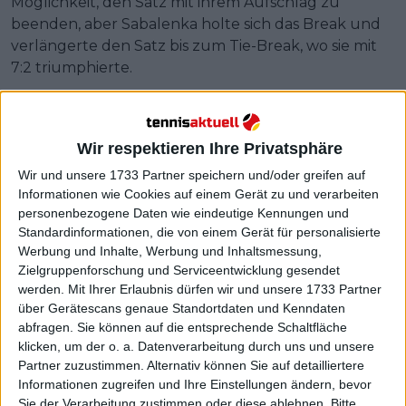
Möglichkeit, den Satz mit ihrem Aufschlag zu
beenden, aber Sabalenka holte sich das Break und
verlängerte den Satz bis zum Tie-Break, wo sie mit
7:2 triumphierte.
Weiterlesen
PROJEKTIERTES WTA-
Wir respektieren Ihre Privatsphäre
VIERTELFINALE 2024 Indian Wells
Wir und unsere 1733 Partner speichern und/oder greifen auf
Open mit den Partien SWIATEK-
Informationen wie Cookies auf einem Gerät zu und verarbeiten
JABEUR und PEGULA-SABALENKA
personenbezogene Daten wie eindeutige Kennungen und
Standardinformationen, die von einem Gerät für personalisierte
Werbung und Inhalte, Werbung und Inhaltsmessung,
Zielgruppenforschung und Serviceentwicklung gesendet
werden.
Mit Ihrer Erlaubnis dürfen wir und unsere 1733 Partner
über Gerätescans genaue Standortdaten und Kenndaten
abfragen. Sie können auf die entsprechende Schaltfläche
klicken, um der o. a. Datenverarbeitung durch uns und unsere
Partner zuzustimmen. Alternativ können Sie auf detailliertere
Informationen zugreifen und Ihre Einstellungen ändern, bevor
Sie der Verarbeitung zustimmen oder diese ablehnen.
Bitte