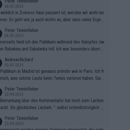
Peter Tennisfieber
06-05-2024
wirklich in Zverevs Haus passiert ist, werden wir wohl nie
hren. Es geht uns ja auch nichts an, aber dass seine Ergeb
e in letzter Zeit gelitten haben, ist ganz klar.
Peter Tennisfieber
06-05-2024
rerseits fand ich das Publikum während des Kampfes zw
en Rybakina und Sabalanka toll. Ich war besonders überras
 wie viele Fans da waren.
AndreasRichard
02-05-2024
Publikum in Madrid ist genauso primitiv wie in Paris. Ich fr
mich, was solche Leute beim Tennis verloren haben. Sie s
en besser zum Fußball gehen, dort sind sie besser aufgeho
Peter Tennisfieber
22-04-2024
 Bemerkung über den Kommentator hat mich zum Lachen
acht. Ein glückliches Lächeln. "..selbst schnellstmöglich na
ause.." 😂🤣🤩
Peter Tennisfieber
22-04-2024
ennissport werden enorme Summen umgesetzt, die jedo