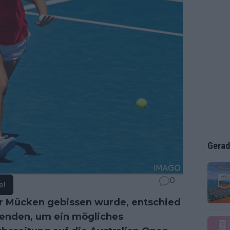
Gerad
0
e!
er Mücken gebissen wurde, entschied
rwenden, um ein mögliches