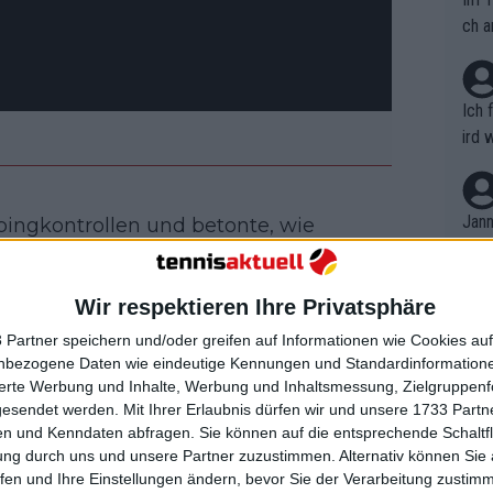
ch a
Ich 
ird 
vers
eine
r in
Jann
ingkontrollen und betonte, wie
em i
schenfälle wie bei Spielern wie Jannik
merk
Simona Halep zu vermeiden.
eite
Wir respektieren Ihre Privatsphäre
Dopp
t, a
n si
 Partner speichern und/oder greifen auf Informationen wie Cookies au
Wört
mmen
nbezogene Daten wie eindeutige Kennungen und Standardinformatione
B. C
nt. 
sierte Werbung und Inhalte, Werbung und Inhaltsmessung, Zielgruppen
chste Station ihrer 2025er
ause
gesendet werden.
Mit Ihrer Erlaubnis dürfen wir und unsere 1733 Part
ient
Dopp
ian Open
on v
n und Kenndaten abfragen. Sie können auf die entsprechende Schaltfl
ewon
mmen
ung durch uns und unsere Partner zuzustimmen. Alternativ können Sie au
Fina
Genr
fen und Ihre Einstellungen ändern, bevor Sie der Verarbeitung zustim
kel 