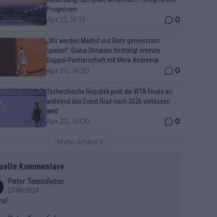
Prognosen
0
Apr 12, 16:13
„Wir werden Madrid und Rom gemeinsam
spielen“: Diana Shnaider bestätigt erneute
Doppel-Partnerschaft mit Mirra Andreeva
0
Apr 20, 16:30
Tschechische Republik peilt die WTA Finals an,
während das Event Riad nach 2026 verlassen
wird
0
Apr 20, 15:00
Mehr Artikel
uelle Kommentare
Peter Tennisfieber
27-06-2024
ma!