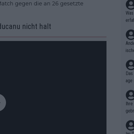
Match gegen die an 26 gesetzte
Was 
erfa
ucanu nicht halt
niss
Ande
isch
cht,
Das 
age 
ollt
ben.
Ihre
gebr
ch H
Im T