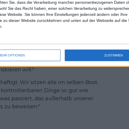
 alle ziemlich empfindlich darauf
chten Sie, dass die Verarbeitung mancher personenbezogenen Daten oh
uss 
as wir benutzen", sagte die US Open-
wohl Sie das Recht haben, einer solchen Verarbeitung zu widersprechen
mal 
diese Website. Sie können Ihre Einstellungen jederzeit ändern oder Ihre 
um Beispiel von Ameisen oder Mücken
des 
e zu dieser Website zurückkehren und unten auf der Webseite auf die 
h, denke ich."
n.
ark an. Jemand gab mir dieses
e zu lindern. Ich wollte es nicht
rklärte sie. "Ich wurde einfach mit
EHR OPTIONEN
ZUSTIMMEN
er Hand zurückgelassen. Ich dachte,
iskieren will."
häftigt. Wir sitzen alle im selben Boot.
 kontrollierbaren Dinge so gut wie
as passiert, das außerhalb unserer
as zu beweisen."