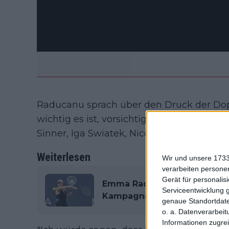
Raducanu sprach über den Druck der Dop
wichtig es ist, vorsichtig zu sein, um Zwi
Sinner, Iga Swiatek, Nicolas Jarry oder 
Weiterlesen
Wir und unsere 1733
verarbeiten persone
Gerät für personali
Emma Raducanu bestätigt nä
Serviceentwicklung 
Kampagne nach den Austral
genaue Standortdate
o. a. Datenverarbeit
Informationen zugrei