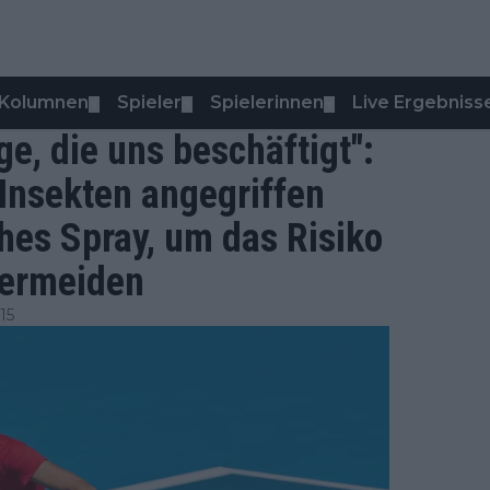
Kolumnen
Spieler
Spielerinnen
Live Ergebniss
▼
▼
▼
ge, die uns beschäftigt":
nsekten angegriffen
hes Spray, um das Risiko
vermeiden
15