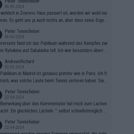
Peter Tennisfieber
06-05-2024
wirklich in Zverevs Haus passiert ist, werden wir wohl nie
hren. Es geht uns ja auch nichts an, aber dass seine Ergeb
e in letzter Zeit gelitten haben, ist ganz klar.
Peter Tennisfieber
06-05-2024
rerseits fand ich das Publikum während des Kampfes zw
en Rybakina und Sabalanka toll. Ich war besonders überras
 wie viele Fans da waren.
AndreasRichard
02-05-2024
Publikum in Madrid ist genauso primitiv wie in Paris. Ich fr
mich, was solche Leute beim Tennis verloren haben. Sie s
en besser zum Fußball gehen, dort sind sie besser aufgeho
Peter Tennisfieber
22-04-2024
 Bemerkung über den Kommentator hat mich zum Lachen
acht. Ein glückliches Lächeln. "..selbst schnellstmöglich na
ause.." 😂🤣🤩
Peter Tennisfieber
22-04-2024
ennissport werden enorme Summen umgesetzt, die jedo