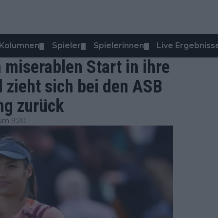
Kolumnen
Spieler
Spielerinnen
Live Ergebniss
▼
▼
▼
miserablen Start in ihre
 zieht sich bei den ASB
ung zurück
um 9:20