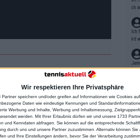
ch a
Ich 
ird 
vers
eine
r in
Jann
em i
nde herbeiführen, nachdem sie wegen
merk
mehr zu bestreiten, von Fans und
eite
Wir respektieren Ihre Privatsphäre
Dopp
llt wurde, obwohl sie nach mehreren
t, a
n si
 Partner speichern und/oder greifen auf Informationen wie Cookies au
ließ.
Wört
mmen
nbezogene Daten wie eindeutige Kennungen und Standardinformatione
B. C
nt. 
sierte Werbung und Inhalte, Werbung und Inhaltsmessung, Zielgruppen
 ehemaligen Fitnesstrainer engagierte,
ause
gesendet werden.
Mit Ihrer Erlaubnis dürfen wir und unsere 1733 Part
ient
Dopp
evolutionierte, aber für ihre Fans und
on v
n und Kenndaten abfragen. Sie können auf die entsprechende Schaltfl
ewon
klicher Start.
mmen
ung durch uns und unsere Partner zuzustimmen. Alternativ können Sie au
Fina
Genr
fen und Ihre Einstellungen ändern, bevor Sie der Verarbeitung zustim
kel 