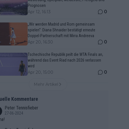
Prognosen
0
Apr 12, 16:13
„Wir werden Madrid und Rom gemeinsam
spielen“: Diana Shnaider bestätigt erneute
Doppel-Partnerschaft mit Mirra Andreeva
0
Apr 20, 16:30
Tschechische Republik peilt die WTA Finals an,
während das Event Riad nach 2026 verlassen
wird
0
Apr 20, 15:00
Mehr Artikel
uelle Kommentare
Peter Tennisfieber
27-06-2024
ma!