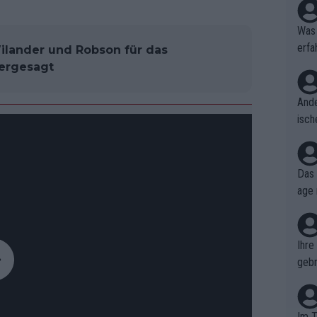
Was 
erfa
lander und Robson für das
niss
ergesagt
Ande
isch
cht,
Das 
age 
ollt
ben.
Ihre
gebr
ch H
Im T