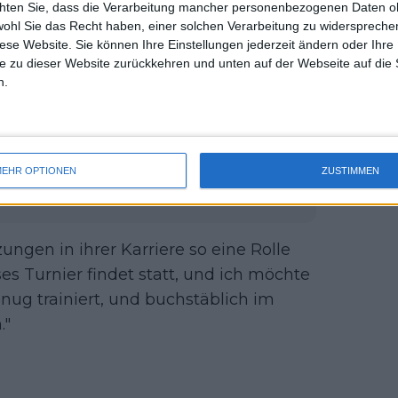
kkehrerin, deren Zukunft ungewiss ist,
chten Sie, dass die Verarbeitung mancher personenbezogenen Daten oh
uss 
wohl Sie das Recht haben, einer solchen Verarbeitung zu widersprechen
oco Gauff
wird nicht zurückkehren, um
mal 
diese Website. Sie können Ihre Einstellungen jederzeit ändern oder Ihre 
des 
gen. Madison Keys, Amanda Anisimova
e zu dieser Website zurückkehren und unten auf der Webseite auf die 
en, die dabei sind.
n.
EHR OPTIONEN
ZUSTIMMEN
lung der WTA 2025 ASB Classic
ungen in ihrer Karriere so eine Rolle
ses Turnier findet statt, und ich möchte
nug trainiert, und buchstäblich im
."