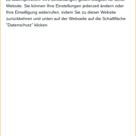
Website. Sie können Ihre Einstellungen jederzeit ändern oder
Ihre Einwilligung widerrufen, indem Sie zu dieser Website
zurückkehren und unten auf der Webseite auf die Schaltfläche
"Datenschutz" klicken.
Rybakinas frühere WTA-Kritik
wirkt nach
Rybakina hat ihre Unzufriedenheit mit der WTA
bereits zuvor öffentlich gemacht, was ihre
Weigerung beim offiziellen Foto erklären könnte.
Die neue Weltranglisten-Fünfte war in eine
aufsehenerregende Kontroverse um das Verbot
ihres Trainers Stefano Vukov verwickelt, dem vor
einigen Jahren Fehlverhalten gegenüber Rybakina