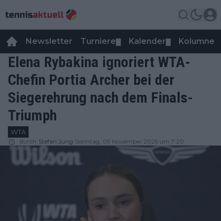
Newsletter
Turniere
Kalender
Kolumnen
▼
▼
Elena Rybakina ignoriert WTA-
Chefin Portia Archer bei der
Siegerehrung nach dem Finals-
Triumph
WTA
durch
Stefan Jung
Sonntag, 09 November 2025 um 7:20