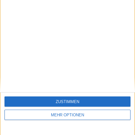
Klatscht
0
Besucher
0
ZUSTIMMEN
Vorheriger Artikel
Nächster Artikel
Teen-Stars: Andreeva,
ITIA-Dopingsperre:
MEHR OPTIONEN
Mboko, Jovic gehören
Russisches
zu sechs jungen
Nachwuchstalent für
Talenten, die in die
vier Jahre wegen