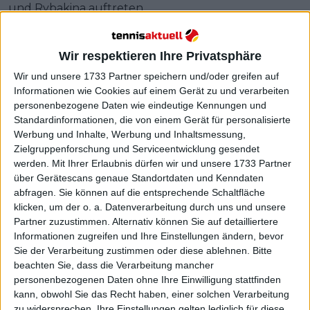
und Rybakina auftreten.
Die Kasachin verweigerte dies jedoch – Bilder davon
kursierten in sozialen Netzwerken. Während
Wir respektieren Ihre Privatsphäre
Sabalenka die Trophäe hielt und mit Archer posierte,
Wir und unsere 1733 Partner speichern und/oder greifen auf
blieb Rybakina abseits stehen und signalisierte, dass
Informationen wie Cookies auf einem Gerät zu und verarbeiten
sie nicht für das Foto posieren werde. So entstand
personenbezogene Daten wie eindeutige Kennungen und
das offizielle Bild der CEO ausschließlich mit der
Standardinformationen, die von einem Gerät für personalisierte
Werbung und Inhalte, Werbung und Inhaltsmessung,
belarussischen Nummer 1 der Welt.
Zielgruppenforschung und Serviceentwicklung gesendet
werden.
Mit Ihrer Erlaubnis dürfen wir und unsere 1733 Partner
über Gerätescans genaue Standortdaten und Kenndaten
abfragen. Sie können auf die entsprechende Schaltfläche
klicken, um der o. a. Datenverarbeitung durch uns und unsere
Partner zuzustimmen. Alternativ können Sie auf detailliertere
Informationen zugreifen und Ihre Einstellungen ändern, bevor
Sie der Verarbeitung zustimmen oder diese ablehnen.
Bitte
beachten Sie, dass die Verarbeitung mancher
personenbezogenen Daten ohne Ihre Einwilligung stattfinden
kann, obwohl Sie das Recht haben, einer solchen Verarbeitung
zu widersprechen. Ihre Einstellungen gelten lediglich für diese