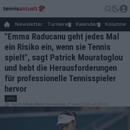
Newsletter
Turniere
Kalender
Kolumnen
▼
▼
"Emma Raducanu geht jedes Mal
ein Risiko ein, wenn sie Tennis
spielt", sagt Patrick Mouratoglou
und hebt die Herausforderungen
für professionelle Tennisspieler
hervor
WTA
durch
Alfred Ulferts
Donnerstag, 27 März 2025 um 20:00