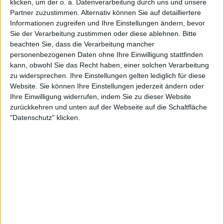
klicken, um der o. a. Datenverarbeitung durch uns und unsere
Partner zuzustimmen. Alternativ können Sie auf detailliertere
Informationen zugreifen und Ihre Einstellungen ändern, bevor
Sie der Verarbeitung zustimmen oder diese ablehnen.
Bitte
Seitdem kämpft die in Toronto geborene Britin
beachten Sie, dass die Verarbeitung mancher
jedoch mit Konstanz und Verletzungsproblemen.
personenbezogenen Daten ohne Ihre Einwilligung stattfinden
Nach einer längeren Pause kehrte sie Ende 2023
kann, obwohl Sie das Recht haben, einer solchen Verarbeitung
auf die Tour zurück, hatte aber weiterhin mit
zu widersprechen. Ihre Einstellungen gelten lediglich für diese
Website. Sie können Ihre Einstellungen jederzeit ändern oder
Formschwankungen und körperlichen
Ihre Einwilligung widerrufen, indem Sie zu dieser Website
Herausforderungen zu kämpfen. Bei den
Miami
zurückkehren und unten auf der Webseite auf die Schaltfläche
Open
zeigte sie zuletzt eine starke Leistung,
"Datenschutz" klicken.
scheiterte jedoch im Viertelfinale an der
Amerikanerin
Jessica Pegula
mit 6:4, 6:7, 6:2.
Mouratoglou, der derzeit mit der ehemaligen
Weltranglistenersten Naomi Osaka arbeitet, äußerte
sich in einem Interview mit Tennis 365 zur mentalen
Belastung im Profitennis und nahm Raducanu als
Beispiel für die Herausforderungen, mit denen
junge Spielerinnen konfrontiert sind.