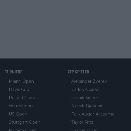
TURNIERE
ATP SPIELER
Miami Open
Alexander Zverev
Davis Cup
Carlos Alcaraz
Roland Garros
Jannik Sinner
Wimbledon
Novak Djokovic
US Open
Felix Auger-Aliassime
Stuttgart Open
Taylor Fritz
Munich Open
Casper Ruud