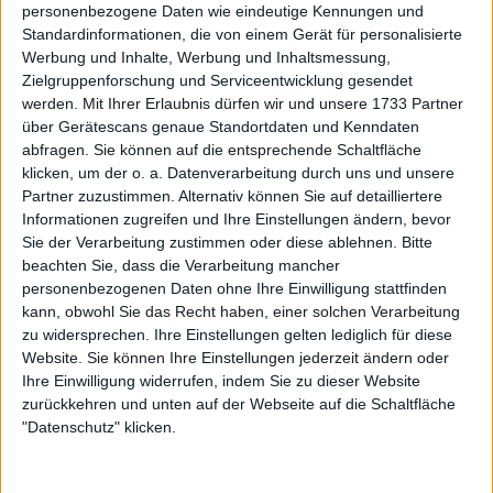
Ashleigh Barty wird vor den
personenbezogene Daten wie eindeutige Kennungen und
Australian Open 2025 von ihrem
Standardinformationen, die von einem Gerät für personalisierte
Werbung und Inhalte, Werbung und Inhaltsmessung,
hochkarätigen Job bei Optus
Zielgruppenforschung und Serviceentwicklung gesendet
entlassen
werden.
Mit Ihrer Erlaubnis dürfen wir und unsere 1733 Partner
über Gerätescans genaue Standortdaten und Kenndaten
abfragen. Sie können auf die entsprechende Schaltfläche
klicken, um der o. a. Datenverarbeitung durch uns und unsere
Partner zuzustimmen. Alternativ können Sie auf detailliertere
Informationen zugreifen und Ihre Einstellungen ändern, bevor
Sie der Verarbeitung zustimmen oder diese ablehnen.
Bitte
beachten Sie, dass die Verarbeitung mancher
personenbezogenen Daten ohne Ihre Einwilligung stattfinden
kann, obwohl Sie das Recht haben, einer solchen Verarbeitung
zu widersprechen. Ihre Einstellungen gelten lediglich für diese
Website. Sie können Ihre Einstellungen jederzeit ändern oder
Ihre Einwilligung widerrufen, indem Sie zu dieser Website
zurückkehren und unten auf der Webseite auf die Schaltfläche
"Datenschutz" klicken.