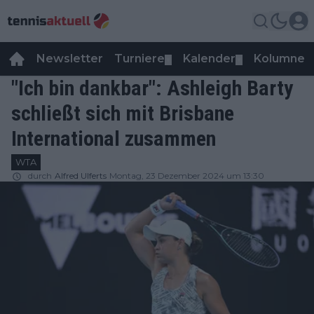
Newsletter
Turniere
Kalender
Kolumnen
▼
▼
"Ich bin dankbar": Ashleigh Barty
schließt sich mit Brisbane
International zusammen
WTA
durch
Alfred Ulferts
Montag, 23 Dezember 2024 um 13:30