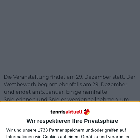
Die Veranstaltung findet am 29. Dezember statt. Der
Wettbewerb beginnt ebenfalls am 29. Dezember
und endet am 5. Januar. Einige namhafte
Spielerinnen und Spieler werden teilnehmen, um
ihr Talent zu zeigen und sich auf den ersten
Grand
Slam
des Jahres vorzubereiten.
Wir respektieren Ihre Privatsphäre
Weiterlesen
Wir und unsere 1733 Partner speichern und/oder greifen auf
Informationen wie Cookies auf einem Gerät zu und verarbeiten