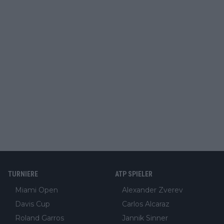
TURNIERE
ATP SPIELER
Miami Open
Alexander Zverev
Davis Cup
Carlos Alcaraz
Roland Garros
Jannik Sinner