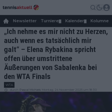
Newsletter
Turniere
Kalender
Kolumnen
▼
▼
„Ich nehme es mir nicht zu Herzen,
auch wenn es tatsächlich mir
galt“ – Elena Rybakina spricht
offen über umstrittene
Äußerungen von Sabalenka bei
den WTA Finals
WTA
durch
Pascal Michiels
Montag, 24 November 2025 um 18:30