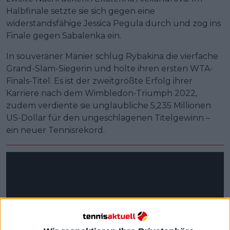
Halbfinale setzte sie sich gegen eine
widerstandsfähige Jessica Pegula durch und zog ins
Finale gegen Sabalenka ein.
In souveräner Manier schlug Rybakina die vierfache
Grand-Slam-Siegerin und holte ihren ersten WTA-
Finals-Titel. Es ist der zweitgrößte Erfolg ihrer
Karriere nach dem Wimbledon-Triumph 2022,
zudem verdiente sie unglaubliche 5,235 Millionen
US-Dollar für den ungeschlagenen Titelgewinn –
ein neuer Tennisrekord.