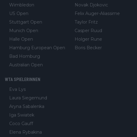
Wimbledon
Novak Djokovic
US Open
Felix Auger-Aliassime
Stuttgart Open
Taylor Fritz
Munich Open
Casper Ruud
Halle Open
Holger Rune
Hamburg European Open
Boris Becker
Bad Homburg
Australian Open
WTA SPIELERINNEN
Eva Lys
Laura Siegemund
Aryna Sabalenka
Iga Swiatek
Coco Gauff
Elena Rybakina