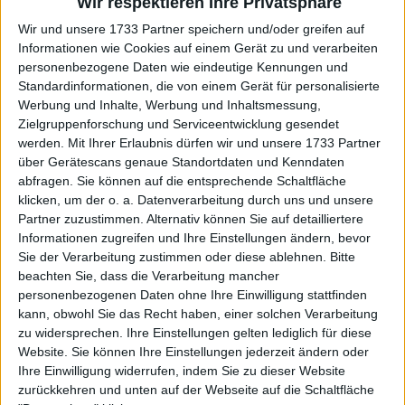
Wir respektieren Ihre Privatsphäre
Wir und unsere 1733 Partner speichern und/oder greifen auf
Informationen wie Cookies auf einem Gerät zu und verarbeiten
personenbezogene Daten wie eindeutige Kennungen und
Standardinformationen, die von einem Gerät für personalisierte
Werbung und Inhalte, Werbung und Inhaltsmessung,
Zielgruppenforschung und Serviceentwicklung gesendet
werden.
Mit Ihrer Erlaubnis dürfen wir und unsere 1733 Partner
über Gerätescans genaue Standortdaten und Kenndaten
abfragen. Sie können auf die entsprechende Schaltfläche
klicken, um der o. a. Datenverarbeitung durch uns und unsere
In einem Interview mit
Tengrinews.kz
blickte
Partner zuzustimmen. Alternativ können Sie auf detailliertere
Rybakina mit großem Stolz auf ihre wechselhafte
Informationen zugreifen und Ihre Einstellungen ändern, bevor
Saison zurück. „Vor Saisonbeginn war die
Sie der Verarbeitung zustimmen oder diese ablehnen.
Bitte
Vorbereitung anders als zuvor. Außerdem gab es
beachten Sie, dass die Verarbeitung mancher
Veränderungen im Team. Man musste sich auch an
personenbezogenen Daten ohne Ihre Einwilligung stattfinden
die Person gewöhnen, verstehen. Es gab
kann, obwohl Sie das Recht haben, einer solchen Verarbeitung
zu widersprechen. Ihre Einstellungen gelten lediglich für diese
verschiedene Momente“, räumte Rybakina ein.
Website. Sie können Ihre Einstellungen jederzeit ändern oder
Ihre Einwilligung widerrufen, indem Sie zu dieser Website
„Am Ende haben wir, nachdem wir
zurückkehren und unten auf der Webseite auf die Schaltfläche