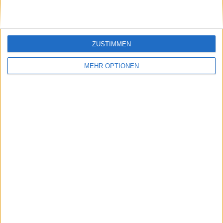
ZUSTIMMEN
MEHR OPTIONEN
Vorheriger Artikel
Nächster Artikel
"Wir würden gerne
Ningbo Open Round-
Jannik und Carlos
Up: Sofia Kenin in 53
und natürlich Novak
Minuten deklassiert,
zurückholen" -
während Belinda
United-Cup-
Bencic einen klaren
Turnierdirektor
Sieg einfährt
offenbart Gespräche
über die Teilnahme
von Sinner, Alcaraz
und Djokovic am
Turnier 2026