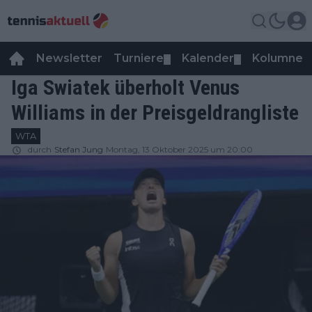
Newsletter
Turniere
Kalender
Kolumnen
▼
▼
Iga Swiatek überholt Venus
Williams in der Preisgeldrangliste
WTA
durch
Stefan Jung
Montag, 13 Oktober 2025 um 20:00