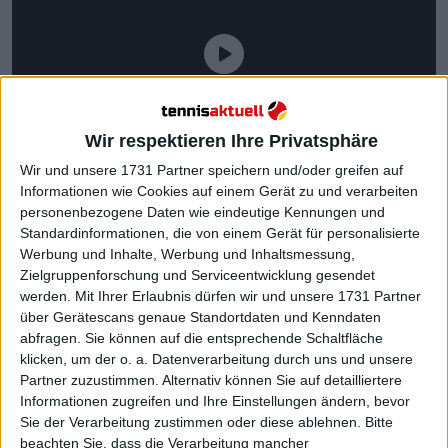
Wir respektieren Ihre Privatsphäre
Wir und unsere 1731 Partner speichern und/oder greifen auf
Informationen wie Cookies auf einem Gerät zu und verarbeiten
personenbezogene Daten wie eindeutige Kennungen und
Standardinformationen, die von einem Gerät für personalisierte
Werbung und Inhalte, Werbung und Inhaltsmessung,
Zielgruppenforschung und Serviceentwicklung gesendet
werden.
Mit Ihrer Erlaubnis dürfen wir und unsere 1731 Partner
Laut Tennis.com ist Swiatek nun die
über Gerätescans genaue Standortdaten und Kenndaten
zweiterfolgreichste Preisgeldgewinnerin in der
abfragen. Sie können auf die entsprechende Schaltfläche
klicken, um der o. a. Datenverarbeitung durch uns und unsere
Geschichte des Frauentennis. Sie hat bereits fast 43
Partner zuzustimmen. Alternativ können Sie auf detailliertere
Millionen US-Dollar verdient und überholte damit
Informationen zugreifen und Ihre Einstellungen ändern, bevor
Venus Williams
, die nun mit 42,86 Millionen Dollar
Sie der Verarbeitung zustimmen oder diese ablehnen.
Bitte
auf Rang drei liegt. Nur
Serena Williams
hat mit
beachten Sie, dass die Verarbeitung mancher