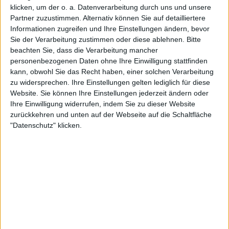
klicken, um der o. a. Datenverarbeitung durch uns und unsere
Partner zuzustimmen. Alternativ können Sie auf detailliertere
Informationen zugreifen und Ihre Einstellungen ändern, bevor
Sie der Verarbeitung zustimmen oder diese ablehnen.
Bitte
beachten Sie, dass die Verarbeitung mancher
personenbezogenen Daten ohne Ihre Einwilligung stattfinden
kann, obwohl Sie das Recht haben, einer solchen Verarbeitung
zu widersprechen. Ihre Einstellungen gelten lediglich für diese
Website. Sie können Ihre Einstellungen jederzeit ändern oder
Ihre Einwilligung widerrufen, indem Sie zu dieser Website
zurückkehren und unten auf der Webseite auf die Schaltfläche
"Datenschutz" klicken.
Viele kamen Stunden vorher aus Angst, leer
auszugehen, und einige, die bis in die Nacht
anstanden, erhielten keinen Einlass. Sie mussten sich
mit vollen Außenbereichen begnügen und das
Match auf den Großbildschirmen verfolgen.
Weiterlesen
Zverev erhält Heiratsantrag,