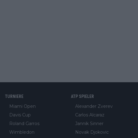
TURNIERE
ATP SPIELER
Miami Open
Alexander Zverev
Davis Cup
Carlos Alcaraz
Roland Garros
Jannik Sinner
Wimbledon
Novak Djokovic