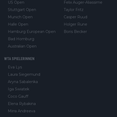
US Open
Felix Auger-Aliassime
Stuttgart Open
Taylor Fritz
Munich Open
Casper Ruud
Halle Open
Holger Rune
Hamburg European Open
Boris Becker
Bad Homburg
Australian Open
WTA SPIELERINNEN
Eva Lys
Laura Siegemund
Aryna Sabalenka
Iga Swiatek
Coco Gauff
Elena Rybakina
Mirra Andreeva