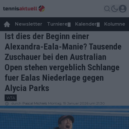
Newsletter
Turniere
Kalender
Kolumnen
▼
▼
Ist dies der Beginn einer
Alexandra-Eala-Manie? Tausende
Zuschauer bei den Australian
Open stehen vergeblich Schlange
fuer Ealas Niederlage gegen
Alycia Parks
WTA
durch
Pascal Michiels
Montag, 19 Januar 2026 um 21:30