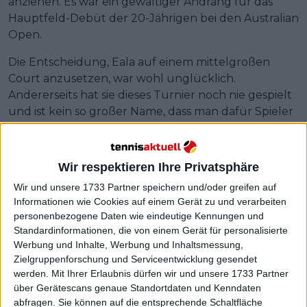
anziehen. Es war ein gewaltiger Andrang für das
Hauptfeld-Debüt der 20-Jährigen bei den Australian
Open.
Die Entscheidung, Eala auf einem mittelgroßen
Court anzusetzen, war wohl unglücklich.
Andererseits hat sie dieses Turnier noch nie gespielt
und ist kein so großer Name, dass man dafür Spieler
von der Kia Arena oder der 1573 Arena, geschweige
denn der Rod Laver Arena, verdrängen würde. Der
Andrang setzte jedoch die Grand Slams insofern
Wir respektieren Ihre Privatsphäre
unter Druck, künftig Massenandrang bei Eala
Wir und unsere 1733 Partner speichern und/oder greifen auf
einzuplanen.
Informationen wie Cookies auf einem Gerät zu und verarbeiten
personenbezogene Daten wie eindeutige Kennungen und
Standardinformationen, die von einem Gerät für personalisierte
Werbung und Inhalte, Werbung und Inhaltsmessung,
Zielgruppenforschung und Serviceentwicklung gesendet
werden.
Mit Ihrer Erlaubnis dürfen wir und unsere 1733 Partner
über Gerätescans genaue Standortdaten und Kenndaten
abfragen. Sie können auf die entsprechende Schaltfläche