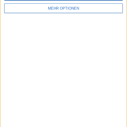
Beiträge des Autors ansehen
MEHR OPTIONEN
Klatscht
0
Besucher
0