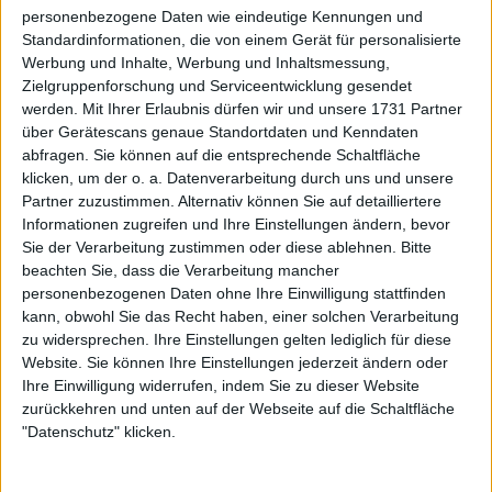
WTA
personenbezogene Daten wie eindeutige Kennungen und
„Es gibt nur wenige Nationen, die ich als so
Standardinformationen, die von einem Gerät für personalisierte
lautstark und stolz wie wir wahrnehme“ –
Werbung und Inhalte, Werbung und Inhaltsmessung,
Alexandra Eala spricht ausführlich über ihre
Zielgruppenforschung und Serviceentwicklung gesendet
werden.
Mit Ihrer Erlaubnis dürfen wir und unsere 1731 Partner
„leidenschaftlichen“ Landsleute, die Filipinos
über Gerätescans genaue Standortdaten und Kenndaten
14 April 2026
abfragen. Sie können auf die entsprechende Schaltfläche
klicken, um der o. a. Datenverarbeitung durch uns und unsere
Partner zuzustimmen. Alternativ können Sie auf detailliertere
Informationen zugreifen und Ihre Einstellungen ändern, bevor
Sie der Verarbeitung zustimmen oder diese ablehnen.
Bitte
beachten Sie, dass die Verarbeitung mancher
personenbezogenen Daten ohne Ihre Einwilligung stattfinden
kann, obwohl Sie das Recht haben, einer solchen Verarbeitung
zu widersprechen. Ihre Einstellungen gelten lediglich für diese
Website. Sie können Ihre Einstellungen jederzeit ändern oder
Ihre Einwilligung widerrufen, indem Sie zu dieser Website
zurückkehren und unten auf der Webseite auf die Schaltfläche
"Datenschutz" klicken.
WTA