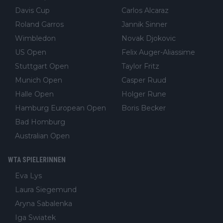
Davis Cup
Carlos Alcaraz
Roland Garros
Jannik Sinner
Wimbledon
Novak Djokovic
US Open
Felix Auger-Aliassime
Stuttgart Open
Taylor Fritz
Munich Open
Casper Ruud
Halle Open
Holger Rune
Hamburg European Open
Boris Becker
Bad Homburg
Australian Open
WTA SPIELERINNEN
Eva Lys
Laura Siegemund
Aryna Sabalenka
Iga Swiatek