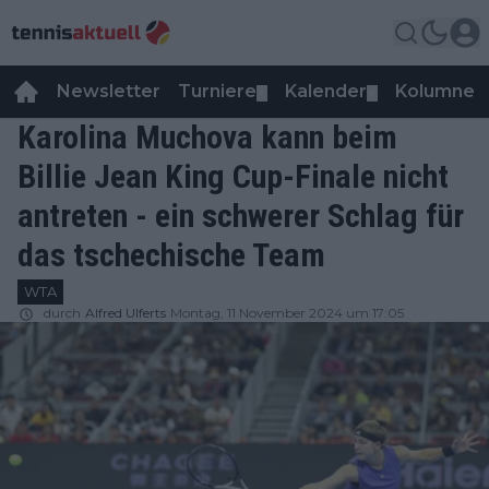
Newsletter
Turniere
Kalender
Kolumnen
▼
▼
Karolina Muchova kann beim
Billie Jean King Cup-Finale nicht
antreten - ein schwerer Schlag für
das tschechische Team
WTA
durch
Alfred Ulferts
Montag, 11 November 2024 um 17:05