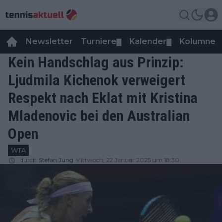
Newsletter
Turniere
Kalender
Kolumnen
▼
▼
Kein Handschlag aus Prinzip:
Ljudmila Kichenok verweigert
Respekt nach Eklat mit Kristina
Mladenovic bei den Australian
Open
WTA
durch
Stefan Jung
Mittwoch, 22 Januar 2025 um 18:30