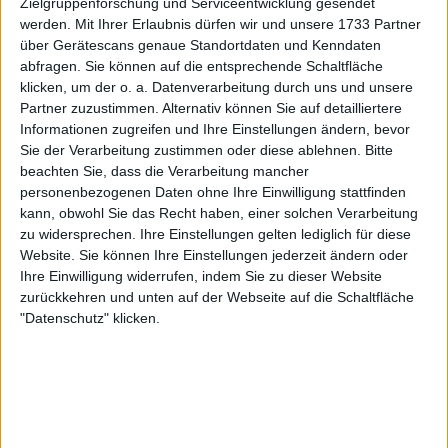
Zielgruppenforschung und Serviceentwicklung gesendet
werden.
Mit Ihrer Erlaubnis dürfen wir und unsere 1733 Partner
(Video) Kristina Mladenovic und
über Gerätescans genaue Standortdaten und Kenndaten
Lyudmyla Kichenok weigern sich,
abfragen. Sie können auf die entsprechende Schaltfläche
sich nach einem hitzigen
klicken, um der o. a. Datenverarbeitung durch uns und unsere
Zweikampf bei den Australian
Partner zuzustimmen. Alternativ können Sie auf detailliertere
Open die Hand zu geben
Informationen zugreifen und Ihre Einstellungen ändern, bevor
Sie der Verarbeitung zustimmen oder diese ablehnen.
Bitte
beachten Sie, dass die Verarbeitung mancher
Kichenok geht in die sozialen
personenbezogenen Daten ohne Ihre Einwilligung stattfinden
kann, obwohl Sie das Recht haben, einer solchen Verarbeitung
Medien
zu widersprechen. Ihre Einstellungen gelten lediglich für diese
Website. Sie können Ihre Einstellungen jederzeit ändern oder
Ihre Einwilligung widerrufen, indem Sie zu dieser Website
Die beiden Paare traten im Achtelfinale des Turniers
zurückkehren und unten auf der Webseite auf die Schaltfläche
gegeneinander an, und viele erwarteten eine enge
"Datenschutz" klicken.
Begegnung. Mladenovic und Zhang setzten sich mit
7:6(7:4), 6:2 durch. Nach einem umkämpften ersten
Satz übernahmen Mladenovic und Zhang im
zweiten Satz die Kontrolle und beendeten das
Match überzeugend.