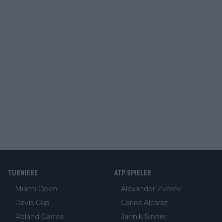
TURNIERE
ATP SPIELER
Miami Open
Alexander Zverev
Davis Cup
Carlos Alcaraz
Roland Garros
Jannik Sinner