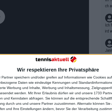
ch a
Ich 
ird 
vers
eine
r in
Jann
em i
merk
eite
Wir respektieren Ihre Privatsphäre
Dopp
t, a
n si
 Partner speichern und/oder greifen auf Informationen wie Cookies au
Wört
mmen
nbezogene Daten wie eindeutige Kennungen und Standardinformatione
B. C
nt. 
sierte Werbung und Inhalte, Werbung und Inhaltsmessung, Zielgruppen
ause
gesendet werden.
Mit Ihrer Erlaubnis dürfen wir und unsere 1733 Part
ient
e ausblendet, droht das tatsächliche
Dopp
on v
n und Kenndaten abfragen. Sie können auf die entsprechende Schaltfl
ewon
mmen
ung durch uns und unsere Partner zuzustimmen. Alternativ können Sie au
Fina
Genr
fen und Ihre Einstellungen ändern, bevor Sie der Verarbeitung zustim
kel 