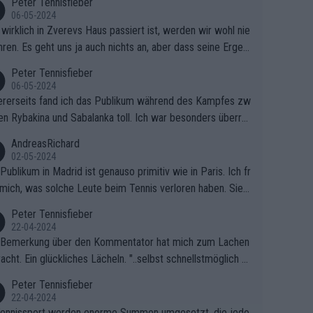
Peter Tennisfieber
06-05-2024
wirklich in Zverevs Haus passiert ist, werden wir wohl nie
hren. Es geht uns ja auch nichts an, aber dass seine Ergeb
e in letzter Zeit gelitten haben, ist ganz klar.
Peter Tennisfieber
06-05-2024
rerseits fand ich das Publikum während des Kampfes zw
en Rybakina und Sabalanka toll. Ich war besonders überras
 wie viele Fans da waren.
AndreasRichard
02-05-2024
Publikum in Madrid ist genauso primitiv wie in Paris. Ich fr
mich, was solche Leute beim Tennis verloren haben. Sie s
en besser zum Fußball gehen, dort sind sie besser aufgeho
Peter Tennisfieber
22-04-2024
 Bemerkung über den Kommentator hat mich zum Lachen
acht. Ein glückliches Lächeln. "..selbst schnellstmöglich na
ause.." 😂🤣🤩
Peter Tennisfieber
22-04-2024
ennissport werden enorme Summen umgesetzt, die jedo