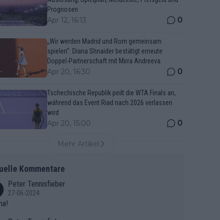
Prognosen
0
Apr 12, 16:13
„Wir werden Madrid und Rom gemeinsam
spielen“: Diana Shnaider bestätigt erneute
Doppel-Partnerschaft mit Mirra Andreeva
0
Apr 20, 16:30
Tschechische Republik peilt die WTA Finals an,
während das Event Riad nach 2026 verlassen
wird
0
Apr 20, 15:00
Mehr Artikel
uelle Kommentare
Peter Tennisfieber
27-06-2024
ma!