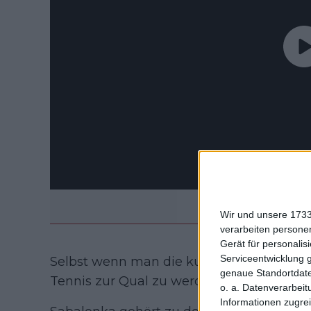
Wir und unsere 1733
verarbeiten persone
Gerät für personali
Serviceentwicklung 
Selbst wenn man die kulturelle Schieflag
genaue Standortdate
Tennis zur Qual zu werden.
o. a. Datenverarbeit
Informationen zugrei