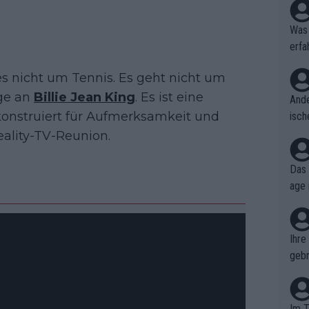
Was 
erfa
niss
es nicht um Tennis. Es geht nicht um
ge an
Billie Jean King
. Es ist eine
Ande
konstruiert für Aufmerksamkeit und
isch
cht,
eality-TV-Reunion.
Das 
age 
ollt
ben.
Ihre
gebr
ch H
Im T