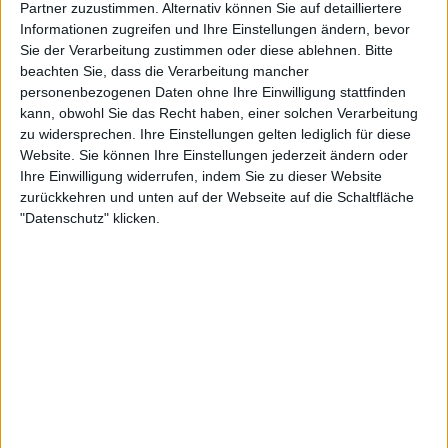
Partner zuzustimmen. Alternativ können Sie auf detailliertere
Informationen zugreifen und Ihre Einstellungen ändern, bevor
Sie der Verarbeitung zustimmen oder diese ablehnen.
Bitte
beachten Sie, dass die Verarbeitung mancher
personenbezogenen Daten ohne Ihre Einwilligung stattfinden
kann, obwohl Sie das Recht haben, einer solchen Verarbeitung
zu widersprechen. Ihre Einstellungen gelten lediglich für diese
Website. Sie können Ihre Einstellungen jederzeit ändern oder
Ihre Einwilligung widerrufen, indem Sie zu dieser Website
zurückkehren und unten auf der Webseite auf die Schaltfläche
"Datenschutz" klicken.
Sabalenka würzte die Partie, indem sie einen Fan aus
den Rängen auswählte, der für sie spielen sollte. Sie
stellte das clever an und holte ihn beim Stand von
40:0. Er hatte die goldene Chance, Osaka ein Spiel
abzunehmen, die irritiert wirkte, als er sich auf der
anderen Seite aufstellte. Es zeigte sich, dass er
spielen konnte: Er schlug zunächst einen harten
Aufschlag in Osakas Richtung und legte mit