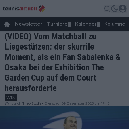
Newsletter
Turniere
Kalender
Kolumnen
▼
▼
(VIDEO) Vom Matchball zu
Liegestützen: der skurrile
Moment, als ein Fan Sabalenka &
Osaka bei der Exhibition The
Garden Cup auf dem Court
herausforderte
WTA
durch
Theo Stodiek
Dienstag, 09 Dezember 2025 um 17:45