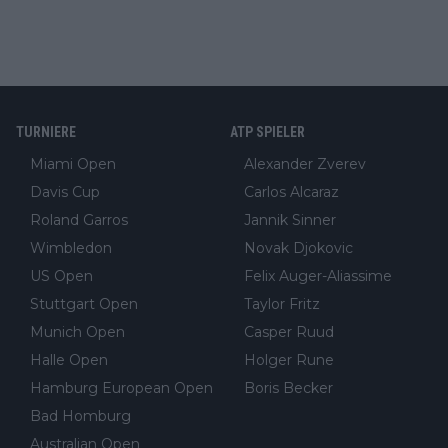
TURNIERE
ATP SPIELER
Miami Open
Alexander Zverev
Davis Cup
Carlos Alcaraz
Roland Garros
Jannik Sinner
Wimbledon
Novak Djokovic
US Open
Felix Auger-Aliassime
Stuttgart Open
Taylor Fritz
Munich Open
Casper Ruud
Halle Open
Holger Rune
Hamburg European Open
Boris Becker
Bad Homburg
Australian Open