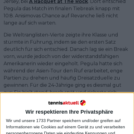
Jersey, bei
A Racquet at The Rock
. Dort entschied
Pegula das Match im finalen Tiebreak knapp mit
10:8. Anisimovas Chance auf Revanche ließ nicht
lange auf sich warten.
Die Weltranglisten-Vierte zeigte ihre Klasse und
stürmte in Führung, indem sie den ersten Satz
deutlich für sich entschied. Danach lag sie ein Break
vorn, wurde jedoch von der widerstandsfähigen
Amerikanerin wieder eingeholt. Pegula hatte sich
während der Asien-Tour den Ruf erarbeitet, enge
Partien zu drehen und häufig Dreisatzduelle zu
gewinnen. Für die 24-Jährige ging es diesmal gut
aus: Sie hielt stand, brach spät und sicherte sich
endlich einen Sieg über Pegula.
Wir respektieren Ihre Privatsphäre
Wir und unsere 1733 Partner speichern und/oder greifen auf
Informationen wie Cookies auf einem Gerät zu und verarbeiten
personenbezogene Daten wie eindeutige Kennungen und