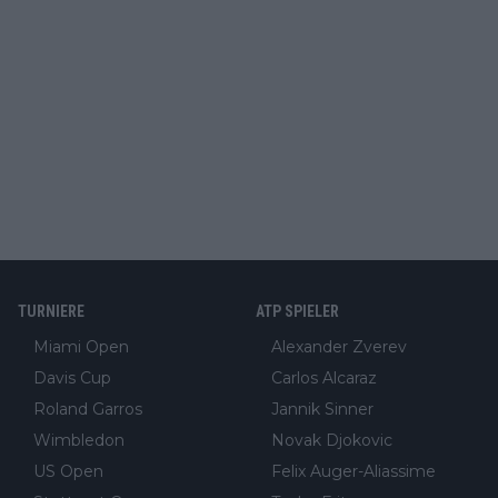
TURNIERE
ATP SPIELER
Miami Open
Alexander Zverev
Davis Cup
Carlos Alcaraz
Roland Garros
Jannik Sinner
Wimbledon
Novak Djokovic
US Open
Felix Auger-Aliassime