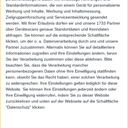
Standardinformationen, die von einem Gerät für personalisierte
Werbung und Inhalte, Werbung und Inhaltsmessung,
Zielgruppenforschung und Serviceentwicklung gesendet
werden.
Mit Ihrer Erlaubnis dürfen wir und unsere 1733 Partner
über Gerätescans genaue Standortdaten und Kenndaten
abfragen. Sie können auf die entsprechende Schaltfläche
klicken, um der o. a. Datenverarbeitung durch uns und unsere
Partner zuzustimmen. Alternativ können Sie auf detailliertere
Informationen zugreifen und Ihre Einstellungen ändern, bevor
Sie der Verarbeitung zustimmen oder diese ablehnen.
Bitte
beachten Sie, dass die Verarbeitung mancher
personenbezogenen Daten ohne Ihre Einwilligung stattfinden
kann, obwohl Sie das Recht haben, einer solchen Verarbeitung
zu widersprechen. Ihre Einstellungen gelten lediglich für diese
„Ja, es fühlt sich an, als hätte es zehn Jahre
Website. Sie können Ihre Einstellungen jederzeit ändern oder
gedauert, deshalb ist es wirklich schön, heute hier
Ihre Einwilligung widerrufen, indem Sie zu dieser Website
zu stehen“, sagte sie nach dem Match. „Nein, Spaß.
zurückkehren und unten auf der Webseite auf die Schaltfläche
"Datenschutz" klicken.
Aber ja, ich meine, Jess ist eine unglaubliche
Spielerin, und es ist immer ein sehr hartes Match
gegen sie – selbst bei Exhibitions. Wir haben gestern