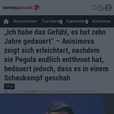
Newsletter
Turniere
Kalender
Kolumnen
▼
▼
„Ich habe das Gefühl, es hat zehn
Jahre gedauert“ – Anisimova
zeigt sich erleichtert, nachdem
sie Pegula endlich entthront hat,
bedauert jedoch, dass es in einem
Schaukampf geschah
WTA
durch
Theo Stodiek
Dienstag, 09 Dezember 2025 um 15:30