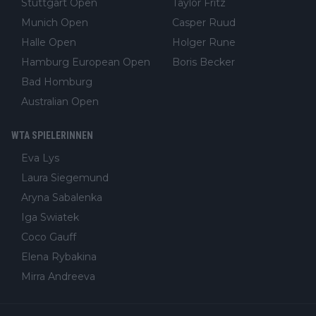
Stuttgart Open
Taylor Fritz
Munich Open
Casper Ruud
Halle Open
Holger Rune
Hamburg European Open
Boris Becker
Bad Homburg
Australian Open
WTA SPIELERINNEN
Eva Lys
Laura Siegemund
Aryna Sabalenka
Iga Swiatek
Coco Gauff
Elena Rybakina
Mirra Andreeva