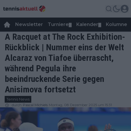
Newsletter
Turniere
Kalender
Kolumnen
▼
▼
A Racquet at The Rock Exhibition-
Rückblick | Nummer eins der Welt
Alcaraz von Tiafoe überrascht,
während Pegula ihre
beeindruckende Serie gegen
Anisimova fortsetzt
Tennis News
durch
Pascal Michiels
Montag, 08 Dezember 2025 um 15:31