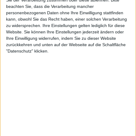
Sie der Verarbeitung zustimmen oder diese ablehnen.
Bitte
beachten Sie, dass die Verarbeitung mancher
personenbezogenen Daten ohne Ihre Einwilligung stattfinden
kann, obwohl Sie das Recht haben, einer solchen Verarbeitung
zu widersprechen. Ihre Einstellungen gelten lediglich für diese
Fernandez' dominanter Start
Website. Sie können Ihre Einstellungen jederzeit ändern oder
Ihre Einwilligung widerrufen, indem Sie zu dieser Website
zurückkehren und unten auf der Webseite auf die Schaltfläche
Fernandez war zu Beginn des Matches überlegen,
"Datenschutz" klicken.
mit 75 % ersten Aufschlägen gegenüber nur 55 %
für die Tschechin, wobei beide 75 % dieser Punkte
gewannen. Allerdings machte die Kanadierin den
Unterschied aus, wenn Krejcikova mit ihrem zweiten
Aufschlag spielte. Sie gewann 80 % der
Rückschlagpunkte beim zweiten Aufschlag.
Die Kanadierin sicherte sich Breaks im 3. und 7. Spiel,
während sie die fünf Breakbälle von Krejcikova
abwehrte. Fernandez geriet bei eigenem Aufschlag
mit 0:40 in Rückstand, konnte den Satz aber nach
38 Minuten mit 6:2 für sich entscheiden.