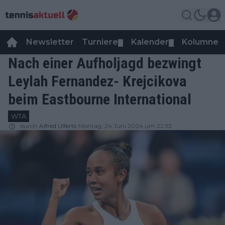
Newsletter
Turniere
Kalender
Kolumnen
▼
▼
Nach einer Aufholjagd bezwingt
Leylah Fernandez- Krejcikova
beim Eastbourne International
WTA
durch
Alfred Ulferts
Montag, 24 Juni 2024 um 22:53