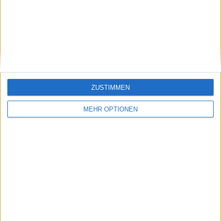
Mansur Bahrami, Carlos Alcaraz, Novak Djokovic und Pete
Sampras.
Beiträge des Autors ansehen
Klatscht
0
ZUSTIMMEN
Besucher
0
MEHR OPTIONEN