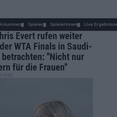
Kolumnen
Spieler
Spielerinnen
Live Ergebniss
▼
▼
▼
ris Evert rufen weiter
 der WTA Finals in Saudi-
 betrachten: "Nicht nur
rn für die Frauen"
m 21:30