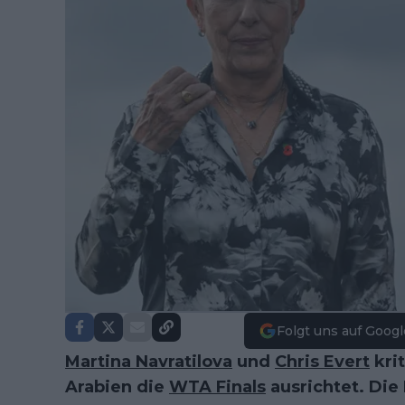
Folgt uns auf Googl
Martina Navratilova
und
Chris Evert
krit
Arabien die
WTA Finals
ausrichtet. Die