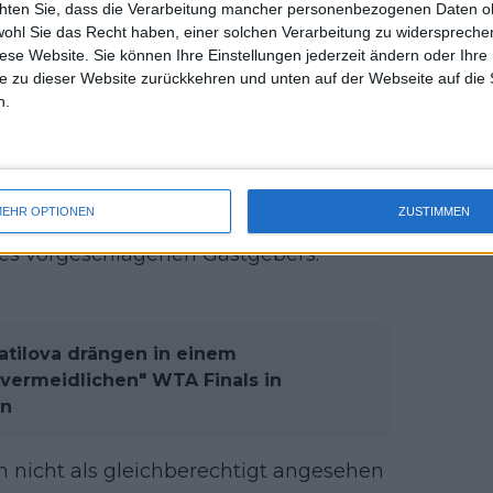
chten Sie, dass die Verarbeitung mancher personenbezogenen Daten oh
uss 
dass die WTA ihre Turniere nach Saudi-
wohl Sie das Recht haben, einer solchen Verarbeitung zu widersprechen
mal 
bien zu veranstalten, wäre ein
diese Website. Sie können Ihre Einstellungen jederzeit ändern oder Ihre 
des 
e zu dieser Website zurückkehren und unten auf der Webseite auf die 
t nur dem Frauensport, sondern auch
n.
Evert.
, die verschiedenen Kulturen und
und, und nicht trotz dessen, sind wir
EHR OPTIONEN
ZUSTIMMEN
der Tour an Riyadh. Die Werte der WTA
es vorgeschlagenen Gastgebers."
ratilova drängen in einem
nvermeidlichen" WTA Finals in
en
en nicht als gleichberechtigt angesehen