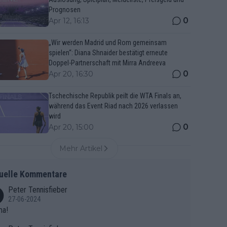
Prognosen
0
Apr 12, 16:13
„Wir werden Madrid und Rom gemeinsam
spielen“: Diana Shnaider bestätigt erneute
Doppel-Partnerschaft mit Mirra Andreeva
0
Apr 20, 16:30
Tschechische Republik peilt die WTA Finals an,
während das Event Riad nach 2026 verlassen
wird
0
Apr 20, 15:00
Mehr Artikel
uelle Kommentare
Peter Tennisfieber
27-06-2024
ma!