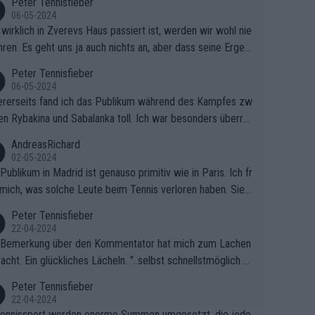
Peter Tennisfieber
06-05-2024
wirklich in Zverevs Haus passiert ist, werden wir wohl nie
hren. Es geht uns ja auch nichts an, aber dass seine Ergeb
e in letzter Zeit gelitten haben, ist ganz klar.
Peter Tennisfieber
06-05-2024
rerseits fand ich das Publikum während des Kampfes zw
en Rybakina und Sabalanka toll. Ich war besonders überras
 wie viele Fans da waren.
AndreasRichard
02-05-2024
Publikum in Madrid ist genauso primitiv wie in Paris. Ich fr
mich, was solche Leute beim Tennis verloren haben. Sie s
en besser zum Fußball gehen, dort sind sie besser aufgeho
Peter Tennisfieber
22-04-2024
 Bemerkung über den Kommentator hat mich zum Lachen
acht. Ein glückliches Lächeln. "..selbst schnellstmöglich na
ause.." 😂🤣🤩
Peter Tennisfieber
22-04-2024
ennissport werden enorme Summen umgesetzt, die jedo