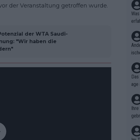
vor der Veranstaltung getroffen wurde.
Was 
erfa
niss
Potenzial der WTA Saudi-
fnung: "Wir haben die
Ande
dern"
isch
cht,
Das 
age 
ollt
ben.
Ihre
gebr
ch H
Im T