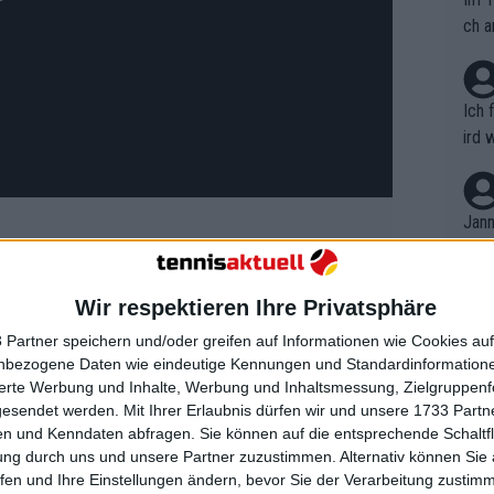
ch a
Ich 
ird 
vers
eine
r in
Jann
em i
merk
eite
Wir respektieren Ihre Privatsphäre
Dopp
lassen vermuten, dass die Absicht
t, a
n si
er
ATP
als auch der WTA auszurichten,
 Partner speichern und/oder greifen auf Informationen wie Cookies au
Wört
mmen
nbezogene Daten wie eindeutige Kennungen und Standardinformatione
hts der Menschenrechtssituation im
B. C
nt. 
sierte Werbung und Inhalte, Werbung und Inhaltsmessung, Zielgruppen
ause
 und die LGBTQ+-Gemeinschaft,
gesendet werden.
Mit Ihrer Erlaubnis dürfen wir und unsere 1733 Part
ient
Dopp
on v
n und Kenndaten abfragen. Sie können auf die entsprechende Schaltfl
ewon
mmen
ung durch uns und unsere Partner zuzustimmen. Alternativ können Sie au
Fina
Genr
fen und Ihre Einstellungen ändern, bevor Sie der Verarbeitung zustim
ost sprachen sich Evert und
kel 