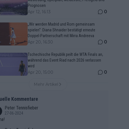
Prognosen
0
Apr 12, 16:13
„Wir werden Madrid und Rom gemeinsam
spielen“: Diana Shnaider bestätigt erneute
Doppel-Partnerschaft mit Mirra Andreeva
0
Apr 20, 16:30
Tschechische Republik peilt die WTA Finals an,
während das Event Riad nach 2026 verlassen
wird
0
Apr 20, 15:00
Mehr Artikel
uelle Kommentare
Peter Tennisfieber
27-06-2024
ma!