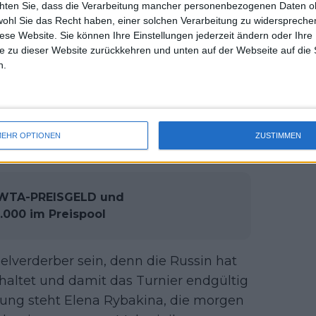
chten Sie, dass die Verarbeitung mancher personenbezogenen Daten oh
uss 
wohl Sie das Recht haben, einer solchen Verarbeitung zu widersprechen
mal 
iges anderes WTA 1000-Halbfinale bei
diese Website. Sie können Ihre Einstellungen jederzeit ändern oder Ihre 
des 
 sie gegen Jelena Ostapenko in drei
e zu dieser Website zurückkehren und unten auf der Webseite auf die 
n.
e Siegerin eines anderen Viertelfinales
a Alexandrova trifft, was bedeutet, dass
te. In diesem Fall könnte es ein
EHR OPTIONEN
ZUSTIMMEN
 WTA-PREISGELD und
.000 im Preispool
lverderber sein, denn die Russin hat
haltet und damit das Turnier endgültig
osung steht Elena Rybakina, die morgen