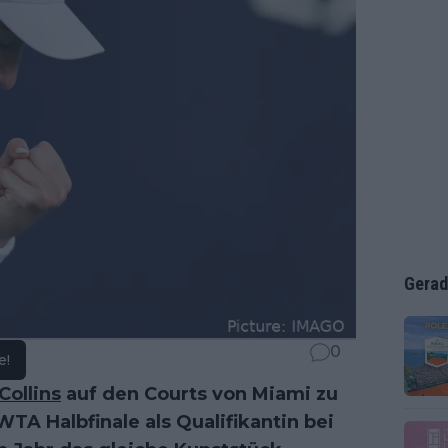
Gerad
0
e!
Collins
auf den Courts von Miami zu
TA Halbfinale als Qualifikantin bei