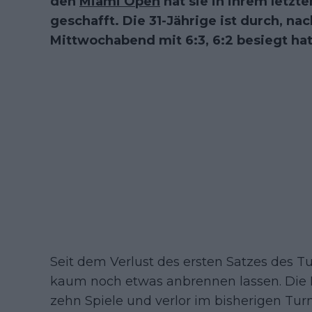
den
Miami Open
hat sie in ihrem letzt
geschafft. Die 31-Jährige ist durch, n
Mittwochabend mit 6:3, 6:2 besiegt hat
Seit dem Verlust des ersten Satzes des T
kaum noch etwas anbrennen lassen. Die
zehn Spiele und verlor im bisherigen Turn