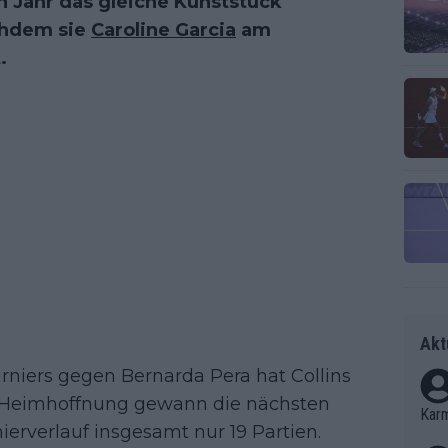
en Jahr das gleiche Kunststück
achdem sie
Caroline Garcia
am
.
Akt
urniers gegen Bernarda Pera hat Collins
 Heimhoffnung gewann die nächsten
Kar
ierverlauf insgesamt nur 19 Partien.