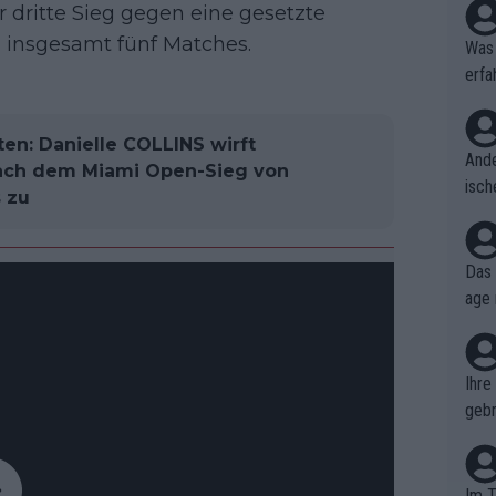
r dritte Sieg gegen eine gesetzte
d insgesamt fünf Matches.
Was 
erfa
niss
ten: Danielle COLLINS wirft
Ande
nach dem Miami Open-Sieg von
isch
s zu
cht,
Das 
age 
ollt
ben.
Ihre
gebr
ch H
Im T