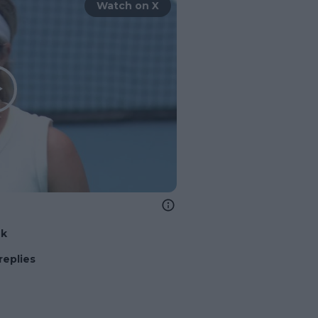
Watch on X
nk
replies