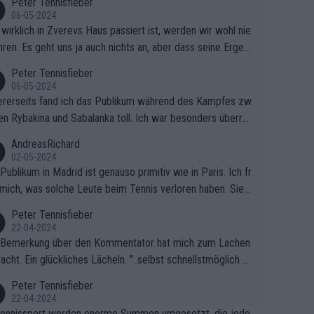
Peter Tennisfieber
06-05-2024
wirklich in Zverevs Haus passiert ist, werden wir wohl nie
hren. Es geht uns ja auch nichts an, aber dass seine Ergeb
e in letzter Zeit gelitten haben, ist ganz klar.
Peter Tennisfieber
06-05-2024
rerseits fand ich das Publikum während des Kampfes zw
en Rybakina und Sabalanka toll. Ich war besonders überras
 wie viele Fans da waren.
AndreasRichard
02-05-2024
Publikum in Madrid ist genauso primitiv wie in Paris. Ich fr
mich, was solche Leute beim Tennis verloren haben. Sie s
en besser zum Fußball gehen, dort sind sie besser aufgeho
Peter Tennisfieber
22-04-2024
 Bemerkung über den Kommentator hat mich zum Lachen
acht. Ein glückliches Lächeln. "..selbst schnellstmöglich na
ause.." 😂🤣🤩
Peter Tennisfieber
22-04-2024
ennissport werden enorme Summen umgesetzt, die jedo