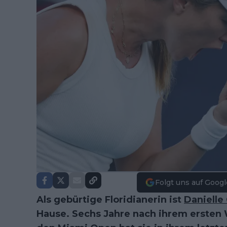
Folgt uns auf Googl
Als gebürtige Floridianerin ist
Danielle 
Hause. Sechs Jahre nach ihrem ersten W