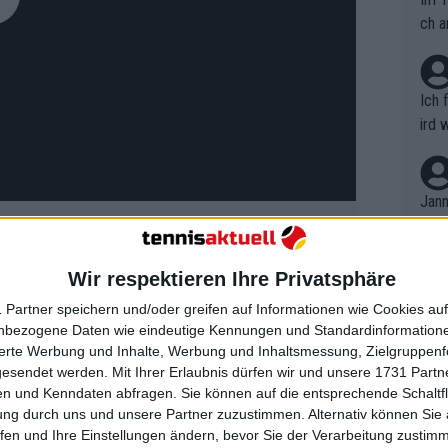
ch a
Ich 
ird 
vers
eine
r in
Jann
em i
merk
eite
Wir respektieren Ihre Privatsphäre
Dopp
t, a
n si
 Osaka
und
Coco Gauff
in Folge
 Partner speichern und/oder greifen auf Informationen wie Cookies au
Wört
mmen
e Bilanz gegen die Französin auf 4:0 in
nbezogene Daten wie eindeutige Kennungen und Standardinformatione
B. C
nt. 
sierte Werbung und Inhalte, Werbung und Inhaltsmessung, Zielgruppen
rägt war. Sie brachte ihren Aufschlag
ause
gesendet werden.
Mit Ihrer Erlaubnis dürfen wir und unsere 1731 Part
ient
Dopp
n Breakball. Die Dominanz bei eigenem
on v
n und Kenndaten abfragen. Sie können auf die entsprechende Schaltfl
ewon
mmen
s sie in neun Aufschlagspielen nur 11
ung durch uns und unsere Partner zuzustimmen. Alternativ können Sie au
Fina
Genr
fen und Ihre Einstellungen ändern, bevor Sie der Verarbeitung zustim
kel 