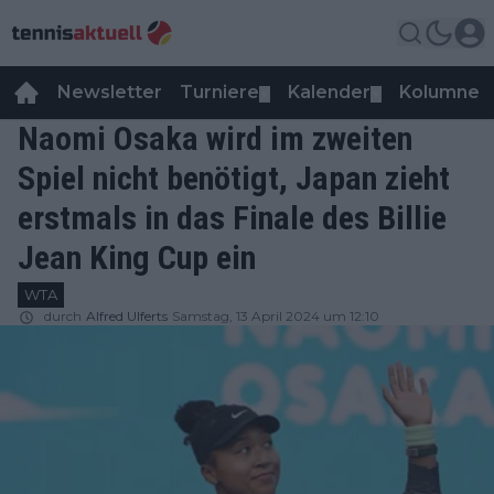
Newsletter
Turniere
Kalender
Kolumnen
▼
▼
Naomi Osaka wird im zweiten
Spiel nicht benötigt, Japan zieht
erstmals in das Finale des Billie
Jean King Cup ein
WTA
durch
Alfred Ulferts
Samstag, 13 April 2024 um 12:10