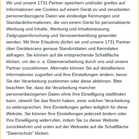
Wir und unsere 1731 Partner speichern und/oder greifen auf
Danilina /Yulia Putintseva, während Osaka in ihrem
Informationen wie Cookies auf einem Gerät zu und verarbeiten
ersten Match Putintseva besiegte, aber im zweiten
personenbezogene Daten wie eindeutige Kennungen und
Match nicht mehr gebraucht wurde, da das
Standardinformationen, die von einem Gerät für personalisierte
Ergebniss bereits feststand.
Werbung und Inhalte, Werbung und Inhaltsmessung,
Zielgruppenforschung und Serviceentwicklung gesendet
Weiterlesen
werden.
Mit Ihrer Erlaubnis dürfen wir und unsere 1731 Partner
über Gerätescans genaue Standortdaten und Kenndaten
abfragen. Sie können auf die entsprechende Schaltfläche
Billie Jean King Cup: Deutschland
klicken, um der o. a. Datenverarbeitung durch uns und unsere
führt in Brasilien mit 2:0
Partner zuzustimmen. Alternativ können Sie auf detailliertere
Informationen zugreifen und Ihre Einstellungen ändern, bevor
Sie der Verarbeitung zustimmen oder diese ablehnen.
Bitte
beachten Sie, dass die Verarbeitung mancher
personenbezogenen Daten ohne Ihre Einwilligung stattfinden
kann, obwohl Sie das Recht haben, einer solchen Verarbeitung
zu widersprechen. Ihre Einstellungen gelten lediglich für diese
Website. Sie können Ihre Einstellungen jederzeit ändern oder
Ihre Einwilligung widerrufen, indem Sie zu dieser Website
zurückkehren und unten auf der Webseite auf die Schaltfläche
"Datenschutz" klicken.