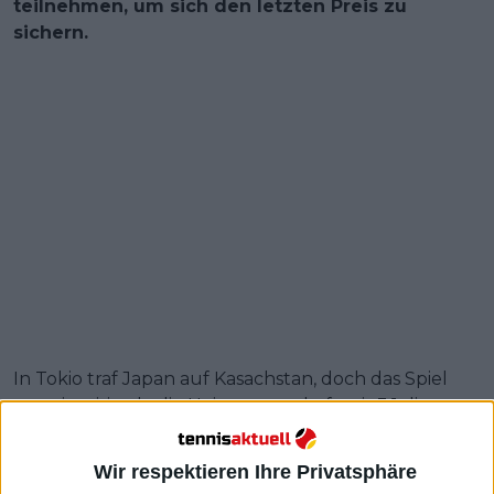
teilnehmen, um sich den letzten Preis zu
sichern.
In Tokio traf Japan auf Kasachstan, doch das Spiel
war einseitig, da die Heimmannschaft mit 3:1 die
Oberhand behielt. Es war das erste Mal, dass Japan
den Einzug in die Endrunde des Wettbewerbs
Wir respektieren Ihre Privatsphäre
schaffte. Nao Hibino gewann zweimal gegen Anna