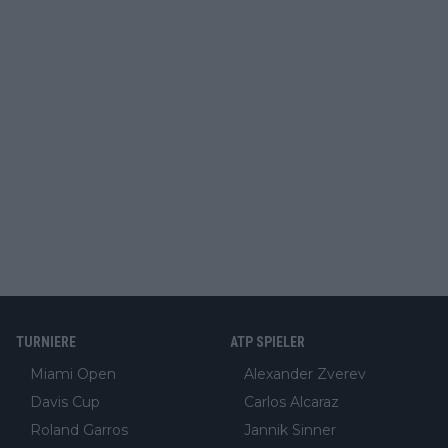
TURNIERE
ATP SPIELER
Miami Open
Alexander Zverev
Davis Cup
Carlos Alcaraz
Roland Garros
Jannik Sinner