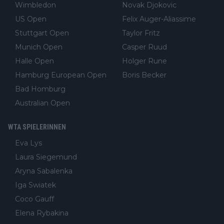
Wimbledon
Novak Djokovic
US Open
Felix Auger-Aliassime
Stuttgart Open
Taylor Fritz
Munich Open
Casper Ruud
Halle Open
Holger Rune
Hamburg European Open
Boris Becker
Bad Homburg
Australian Open
WTA SPIELERINNEN
Eva Lys
Laura Siegemund
Aryna Sabalenka
Iga Swiatek
Coco Gauff
Elena Rybakina