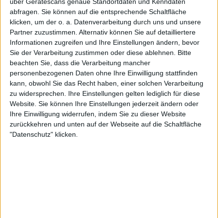
über Gerätescans genaue Standortdaten und Kenndaten
WTA-1000-Titels in Dubai – erreichte sie im selben
abfragen. Sie können auf die entsprechende Schaltfläche
Jahr die Finals von Roland Garros und Wimbledon.
klicken, um der o. a. Datenverarbeitung durch uns und unsere
Zwar blieb ihr dort der ganz große Triumph noch
Partner zuzustimmen. Alternativ können Sie auf detailliertere
verwehrt, doch sie etablierte sich fest in den Top Ten
Informationen zugreifen und Ihre Einstellungen ändern, bevor
und kletterte bis auf Weltranglistenplatz vier.
Sie der Verarbeitung zustimmen oder diese ablehnen.
Bitte
beachten Sie, dass die Verarbeitung mancher
Darüber hinaus führte Paolini das italienische Team
personenbezogenen Daten ohne Ihre Einwilligung stattfinden
zu zwei Billie Jean King Cup-Titeln in den Jahren
kann, obwohl Sie das Recht haben, einer solchen Verarbeitung
zu widersprechen. Ihre Einstellungen gelten lediglich für diese
2024 und 2025 – ein weiterer Beleg für ihre
Website. Sie können Ihre Einstellungen jederzeit ändern oder
Führungsstärke, Konstanz und mentale Reife.
Ihre Einwilligung widerrufen, indem Sie zu dieser Website
zurückkehren und unten auf der Webseite auf die Schaltfläche
Pennetta: „Es fehlt ihr an
"Datenschutz" klicken.
nichts“
Flavia Pennetta, die 2015 als letzte Italienerin einen
Grand-Slam-Titel im Einzel gewann (US Open gegen
Roberta Vinci), zeigte sich in einem Interview mit La