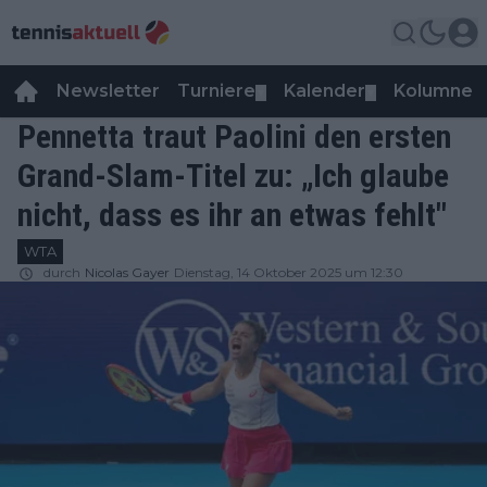
Newsletter
Turniere
Kalender
Kolumnen
▼
▼
Pennetta traut Paolini den ersten
Grand-Slam-Titel zu: „Ich glaube
nicht, dass es ihr an etwas fehlt"
WTA
durch
Nicolas Gayer
Dienstag, 14 Oktober 2025 um 12:30