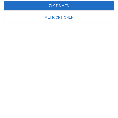
ZUSTIMMEN
Dirk Linnemann
MEHR OPTIONEN
Quereingestiegener Schreiber für Radsport, Tennis oder
auch mal Darts.
Beiträge des Autors ansehen
Klatscht
0
Besucher
0