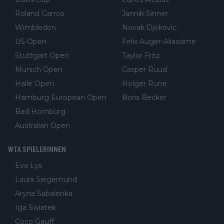
Roland Garros
Jannik Sinner
Wimbledon
Novak Djokovic
US Open
Felix Auger-Aliassime
Stuttgart Open
Taylor Fritz
Munich Open
Casper Ruud
Halle Open
Holger Rune
Hamburg European Open
Boris Becker
Bad Homburg
Australian Open
WTA SPIELERINNEN
Eva Lys
Laura Siegemund
Aryna Sabalenka
Iga Swiatek
Coco Gauff