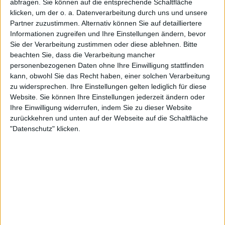
abfragen. Sie können auf die entsprechende Schaltfläche
klicken, um der o. a. Datenverarbeitung durch uns und unsere
Partner zuzustimmen. Alternativ können Sie auf detailliertere
Informationen zugreifen und Ihre Einstellungen ändern, bevor
Sie der Verarbeitung zustimmen oder diese ablehnen.
Bitte
beachten Sie, dass die Verarbeitung mancher
Nr. 6 Monica Seles
personenbezogenen Daten ohne Ihre Einwilligung stattfinden
kann, obwohl Sie das Recht haben, einer solchen Verarbeitung
Monica Seles hatte alles, um auf dieser Liste weiter
zu widersprechen. Ihre Einstellungen gelten lediglich für diese
oben zu stehen, denn sie begann schon in jungen
Website. Sie können Ihre Einstellungen jederzeit ändern oder
Jahren, Siege zu erringen, bis zu jenem
Ihre Einwilligung widerrufen, indem Sie zu dieser Website
verhängnisvollen Vorfall im Jahr 1993, als sie von
zurückkehren und unten auf der Webseite auf die Schaltfläche
"Datenschutz" klicken.
einem Fan in den Rücken gestochen wurde.
Trotzdem schaffte es die gebürtige Serbin, zum
Tennis zurückzukehren und ihren Namen an der
Spitze zu hinterlassen. Sie gewann 595 von 717
Spielen, was einer Quote von
82,98 %
entspricht.
Weiterlesen
Turnierzentrale Korea Open