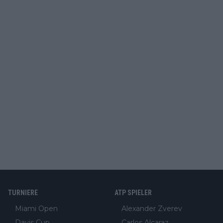
TURNIERE
ATP SPIELER
Miami Open
Alexander Zverev
Davis Cup
Carlos Alcaraz