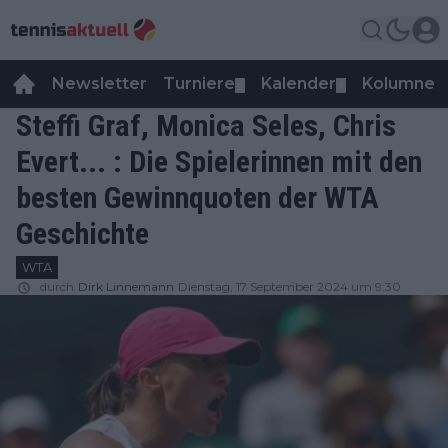
Newsletter
Turniere
Kalender
Kolumnen
▼
▼
Steffi Graf, Monica Seles, Chris
Evert... : Die Spielerinnen mit den
besten Gewinnquoten der WTA
Geschichte
WTA
durch
Dirk Linnemann
Dienstag, 17 September 2024 um 9:30