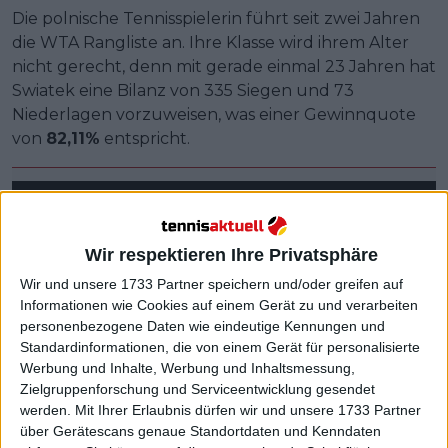
Die polnische Tennisspielerin führt seit zwei Jahren
die WTA Rangliste an. Ihre Klasse wird ihrem Alter
nicht gerecht, denn mit gerade einmal 23 Jahren hat
Swiatek eine Bilanz von 335 Siegen und 73
Niederlagen vorzuweisen, was einer Gewinnquote
von
82,11%
entspricht.
Wir respektieren Ihre Privatsphäre
Wir und unsere 1733 Partner speichern und/oder greifen auf
Informationen wie Cookies auf einem Gerät zu und verarbeiten
personenbezogene Daten wie eindeutige Kennungen und
Standardinformationen, die von einem Gerät für personalisierte
Werbung und Inhalte, Werbung und Inhaltsmessung,
Zielgruppenforschung und Serviceentwicklung gesendet
werden.
Mit Ihrer Erlaubnis dürfen wir und unsere 1733 Partner
über Gerätescans genaue Standortdaten und Kenndaten