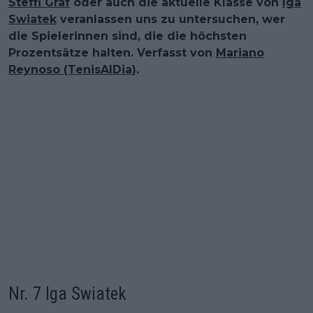
Steffi Graf
oder auch die aktuelle Klasse von
Iga
Swiatek
veranlassen uns zu untersuchen, wer
die Spielerinnen sind, die die höchsten
Prozentsätze halten. Verfasst von
Mariano
Reynoso (TenisAlDia)
.
Nr. 7 Iga Swiatek