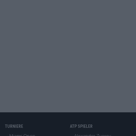
TURNIERE
ATP SPIELER
Miami Open
Alexander Zverev