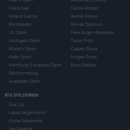
Davis Cup
Carlos Alcaraz
Roland Garros
Jannik Sinner
Wimbledon
Novak Djokovic
US Open
Felix Auger-Aliassime
Stuttgart Open
Taylor Fritz
Munich Open
Casper Ruud
Halle Open
Holger Rune
Hamburg European Open
Boris Becker
Bad Homburg
Australian Open
WTA SPIELERINNEN
Eva Lys
Laura Siegemund
Aryna Sabalenka
Iga Swiatek