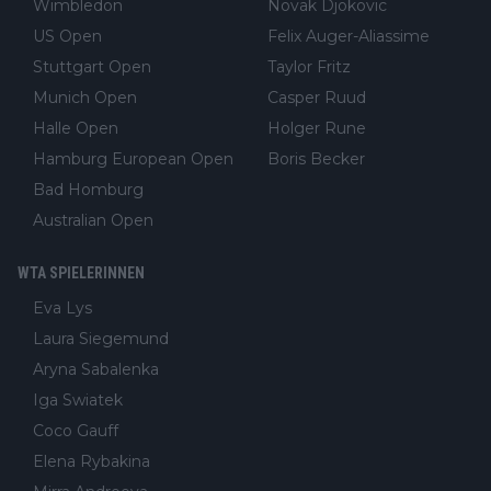
Wimbledon
Novak Djokovic
US Open
Felix Auger-Aliassime
Stuttgart Open
Taylor Fritz
Munich Open
Casper Ruud
Halle Open
Holger Rune
Hamburg European Open
Boris Becker
Bad Homburg
Australian Open
WTA SPIELERINNEN
Eva Lys
Laura Siegemund
Aryna Sabalenka
Iga Swiatek
Coco Gauff
Elena Rybakina