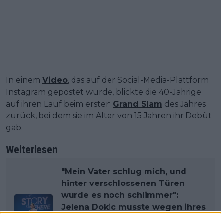
In einem
Video
, das auf der Social-Media-Plattform
Instagram gepostet wurde, blickte die 40-Jährige
auf ihren Lauf beim ersten
Grand Slam
des Jahres
zurück, bei dem sie im Alter von 15 Jahren ihr Debüt
gab.
Weiterlesen
"Mein Vater schlug mich, und
hinter verschlossenen Türen
wurde es noch schlimmer":
Jelena Dokic musste wegen ihres
misshandelnden Vaters in der