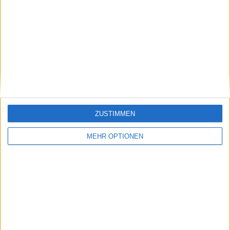
Vorheriger Artikel
Nächster Artikel
"Diese Entscheidung
Ajla Tomljanovic hat
war die von Katerina,
weiterhin Pech: Sie
nicht wirklich meine":
wird wegen einer
Barbora Krejcikova
Operation an einem
erzählt die
Gebärmuttermyom
erschütternde
"einige Wochen"
Wahrheit über die
ausfallen
Trennung von
Katerina Siniakova im
ZUSTIMMEN
Doppel
MEHR OPTIONEN