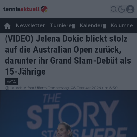
Newsletter
Turniere
Kalender
Kolumnen
▼
▼
(VIDEO) Jelena Dokic blickt stolz
auf die Australian Open zurück,
darunter ihr Grand Slam-Debüt als
15-Jährige
WTA
durch
Alfred Ulferts
Donnerstag, 08 Februar 2024 um 8:30