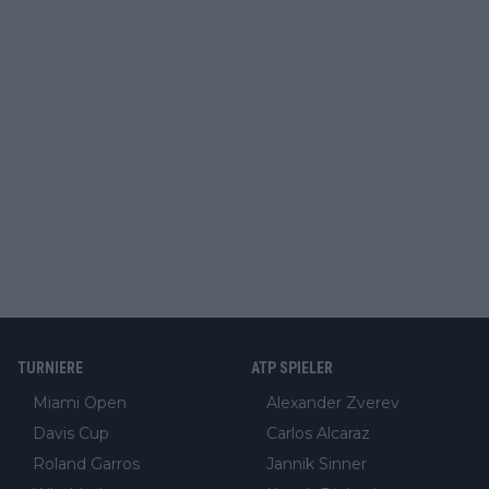
TURNIERE
ATP SPIELER
Miami Open
Alexander Zverev
Davis Cup
Carlos Alcaraz
Roland Garros
Jannik Sinner