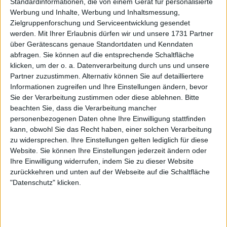
Standardinformationen, die von einem Gerät für personalisierte
Pegula, Bianca Andreescu und
Werbung und Inhalte, Werbung und Inhaltsmessung,
Zielgruppenforschung und Serviceentwicklung gesendet
Leylah Fernandez
werden.
Mit Ihrer Erlaubnis dürfen wir und unsere 1731 Partner
über Gerätescans genaue Standortdaten und Kenndaten
Abwesenheiten
abfragen. Sie können auf die entsprechende Schaltfläche
klicken, um der o. a. Datenverarbeitung durch uns und unsere
Partner zuzustimmen. Alternativ können Sie auf detailliertere
Wie wir bereits erwähnt haben, werden einige
Informationen zugreifen und Ihre Einstellungen ändern, bevor
Sie der Verarbeitung zustimmen oder diese ablehnen.
Bitte
namhafte Spielerinnen dieses Turnier auslassen.
beachten Sie, dass die Verarbeitung mancher
Dazu gehört vor allem die Nummer eins der Welt,
personenbezogenen Daten ohne Ihre Einwilligung stattfinden
Iga Swiatek, die vor einem Tag in Paris gegen Anna-
kann, obwohl Sie das Recht haben, einer solchen Verarbeitung
Karolina Schmiedlova um die Bronzemedaille
zu widersprechen. Ihre Einstellungen gelten lediglich für diese
kämpfte. Swiatek zog sich vor einigen Tagen aus
Website. Sie können Ihre Einstellungen jederzeit ändern oder
Kanada zurück, als klar wurde, dass ihr Aufenthalt in
Ihre Einwilligung widerrufen, indem Sie zu dieser Website
Paris länger dauern würde, und es machte wenig
zurückkehren und unten auf der Webseite auf die Schaltfläche
"Datenschutz" klicken.
Sinn, sich zu beeilen, um in Toronto zu spielen. Sie
braucht weder das Geld noch die Trophäe, aber sie
braucht auf jeden Fall Zeit, um sich auszuruhen
und zu erholen, nachdem die Kampagne in Paris für