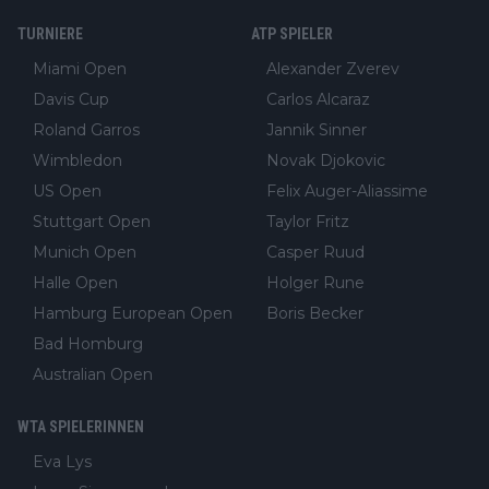
TURNIERE
ATP SPIELER
Miami Open
Alexander Zverev
Davis Cup
Carlos Alcaraz
Roland Garros
Jannik Sinner
Wimbledon
Novak Djokovic
US Open
Felix Auger-Aliassime
Stuttgart Open
Taylor Fritz
Munich Open
Casper Ruud
Halle Open
Holger Rune
Hamburg European Open
Boris Becker
Bad Homburg
Australian Open
WTA SPIELERINNEN
Eva Lys