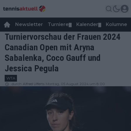
Newsletter
Turniere
Kalender
Kolumnen
▼
▼
Turniervorschau der Frauen 2024
Canadian Open mit Aryna
Sabalenka, Coco Gauff und
Jessica Pegula
WTA
durch
Alfred Ulferts
Montag, 05 August 2024 um 8:00