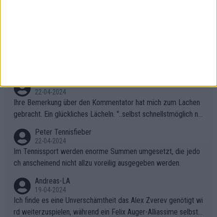
Andererseits fand ich das Publikum während des Kampfes zwi
schen Rybakina und Sabalanka toll. Ich war besonders überras
cht, wie viele Fans da waren.
AndreasRichard
02-05-2024
Das Publikum in Madrid ist genauso primitiv wie in Paris. Ich fr
age mich, was solche Leute beim Tennis verloren haben. Sie s
ollten besser zum Fußball gehen, dort sind sie besser aufgeho
Peter Tennisfieber
ben.
22-04-2024
Ihre Bemerkung über den Kommentator hat mich zum Lachen
gebracht. Ein glückliches Lächeln. "..selbst schnellstmöglich na
ch Hause.." 😂🤣🤩
Peter Tennisfieber
22-04-2024
Im Tennissport werden enorme Summen umgesetzt, die jedo
ch anscheinend nicht allzu voreilig ausgegeben werden.
Andreas-LA
19-04-2024
Ich finde es eine Unverschämtheit das Alex Zverev genötigt wi
rd weiterzuspielen, während ein Felix Auger-Alliassime selbstv