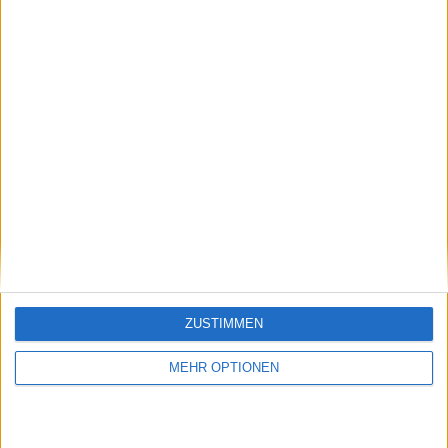
Besucher
0
Vorheriger Artikel
Nächster Artikel
Es gibt ein
"Sie haben ein kleines
ZUSTIMMEN
Kontaminationsproblem
Krokodil auf ihrem
- Worte des WADA-
Ding und sie
MEHR OPTIONEN
Direktors lösen
beschimpfen dich":
Kontroverse aus
Kokkinakis entlarvt
Djokovics Online-
Fanbase