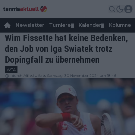
Newsletter
Turniere
Kalender
Kolumnen
▼
▼
Wim Fissette hat keine Bedenken,
den Job von Iga Swiatek trotz
Dopingfall zu übernehmen
WTA
durch
Alfred Ulferts
Samstag, 30 November 2024 um 18:46