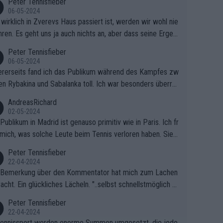
Peter Tennisfieber
06-05-2024
wirklich in Zverevs Haus passiert ist, werden wir wohl nie
hren. Es geht uns ja auch nichts an, aber dass seine Ergeb
e in letzter Zeit gelitten haben, ist ganz klar.
Peter Tennisfieber
06-05-2024
rerseits fand ich das Publikum während des Kampfes zw
en Rybakina und Sabalanka toll. Ich war besonders überras
 wie viele Fans da waren.
AndreasRichard
02-05-2024
Publikum in Madrid ist genauso primitiv wie in Paris. Ich fr
mich, was solche Leute beim Tennis verloren haben. Sie s
en besser zum Fußball gehen, dort sind sie besser aufgeho
Peter Tennisfieber
22-04-2024
 Bemerkung über den Kommentator hat mich zum Lachen
acht. Ein glückliches Lächeln. "..selbst schnellstmöglich na
ause.." 😂🤣🤩
Peter Tennisfieber
22-04-2024
ennissport werden enorme Summen umgesetzt, die jedo