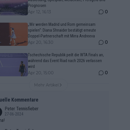
Prognosen
0
Apr 12, 16:13
„Wir werden Madrid und Rom gemeinsam
spielen“: Diana Shnaider bestätigt erneute
Doppel-Partnerschaft mit Mirra Andreeva
0
Apr 20, 16:30
Tschechische Republik peilt die WTA Finals an,
während das Event Riad nach 2026 verlassen
wird
0
Apr 20, 15:00
Mehr Artikel
uelle Kommentare
Peter Tennisfieber
27-06-2024
ma!