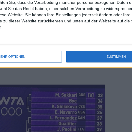
chten Sie, dass die Verarbeitung mancher personenbezogenen Daten oh
uss 
wohl Sie das Recht haben, einer solchen Verarbeitung zu widersprechen
mal 
diese Website. Sie können Ihre Einstellungen jederzeit ändern oder Ihre 
des 
e zu dieser Website zurückkehren und unten auf der Webseite auf die 
ufschlüsselung 2024 Dubai
n.
ips mit 3.211.715 $ im Preispool
s Meisterschaften
EHR OPTIONEN
ZUSTIMMEN