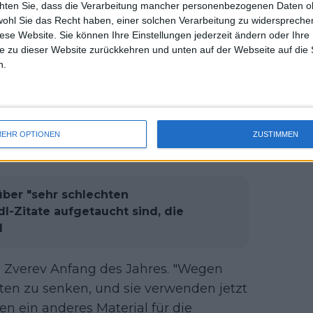
 dem Ellbogen oder dem Handgelenk,
chten Sie, dass die Verarbeitung mancher personenbezogenen Daten oh
uss 
ls ich angefangen habe, noch nicht der
wohl Sie das Recht haben, einer solchen Verarbeitung zu widersprechen
mal 
diese Website. Sie können Ihre Einstellungen jederzeit ändern oder Ihre 
jeden Tag besser wird."
des 
e zu dieser Website zurückkehren und unten auf der Webseite auf die 
n.
rev über die Qualität der Bälle
ähnlich geäußert und erklärt, dass die
" und "nicht mehr so lange halten" wie
EHR OPTIONEN
ZUSTIMMEN
über "sehr schlechten
dl-Zitate aufgetaucht sind, die
d
e Zverev Anfang des Jahres. "Wegen
ten zu senken, und sie verwenden jetzt
n ein anderes Material für die