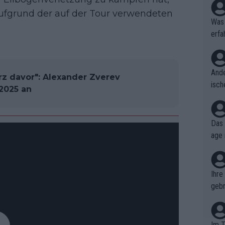
ufgrund der auf der Tour verwendeten
Was 
erfa
niss
Ande
rz davor": Alexander Zverev
isch
 2025 an
cht,
Das 
age 
ollt
ben.
Ihre
gebr
ch H
Im T