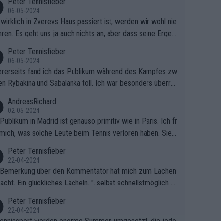
Peter Tennisfieber
06-05-2024
wirklich in Zverevs Haus passiert ist, werden wir wohl nie
hren. Es geht uns ja auch nichts an, aber dass seine Ergeb
e in letzter Zeit gelitten haben, ist ganz klar.
Peter Tennisfieber
06-05-2024
rerseits fand ich das Publikum während des Kampfes zw
en Rybakina und Sabalanka toll. Ich war besonders überras
 wie viele Fans da waren.
AndreasRichard
02-05-2024
Publikum in Madrid ist genauso primitiv wie in Paris. Ich fr
mich, was solche Leute beim Tennis verloren haben. Sie s
en besser zum Fußball gehen, dort sind sie besser aufgeho
Peter Tennisfieber
22-04-2024
 Bemerkung über den Kommentator hat mich zum Lachen
acht. Ein glückliches Lächeln. "..selbst schnellstmöglich na
ause.." 😂🤣🤩
Peter Tennisfieber
22-04-2024
ennissport werden enorme Summen umgesetzt, die jedo