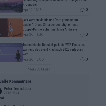
Prognosen
0
Apr 12, 16:13
„Wir werden Madrid und Rom gemeinsam
spielen“: Diana Shnaider bestätigt erneute
Doppel-Partnerschaft mit Mirra Andreeva
0
Apr 20, 16:30
Tschechische Republik peilt die WTA Finals an,
während das Event Riad nach 2026 verlassen
wird
0
Apr 20, 15:00
Mehr Artikel
uelle Kommentare
Peter Tennisfieber
27-06-2024
ma!