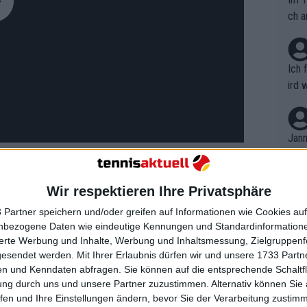
ch a
Ich 
ird 
vers
eine
r in
Jann
em i
merk
eite
Wir respektieren Ihre Privatsphäre
Dopp
t, a
n si
agen. Ich hatte ein kleines Problem mit
 Partner speichern und/oder greifen auf Informationen wie Cookies au
Wört
mmen
nbezogene Daten wie eindeutige Kennungen und Standardinformatione
ein bisschen schneller werden", sagte
B. C
nt. 
sierte Werbung und Inhalte, Werbung und Inhaltsmessung, Zielgruppen
ause
emlich weh. Ich arbeite jeden Tag
gesendet werden.
Mit Ihrer Erlaubnis dürfen wir und unsere 1733 Part
ient
Dopp
on v
ke, die Bälle sind nicht hilfreich. Sie sind
n und Kenndaten abfragen. Sie können auf die entsprechende Schaltfl
ewon
mmen
ung durch uns und unsere Partner zuzustimmen. Alternativ können Sie au
 ich weiß nicht wie lange geführt. Viele
Fina
Genr
fen und Ihre Einstellungen ändern, bevor Sie der Verarbeitung zustim
kel 