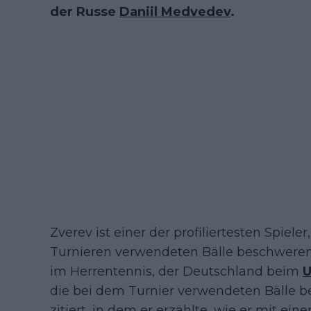
der Russe
Daniil Medvedev
.
Zverev ist einer der profiliertesten Spieler
Turnieren verwendeten Bälle beschweren
im Herrentennis, der Deutschland beim
U
die bei dem Turnier verwendeten Bälle b
zitiert, in dem er erzählte, wie er mit ei