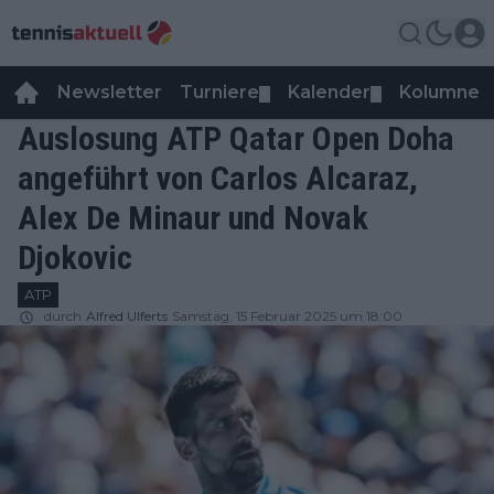
Newsletter
Turniere
Kalender
Kolumnen
▼
▼
Auslosung ATP Qatar Open Doha
angeführt von Carlos Alcaraz,
Alex De Minaur und Novak
Djokovic
ATP
durch
Alfred Ulferts
Samstag, 15 Februar 2025 um 18:00