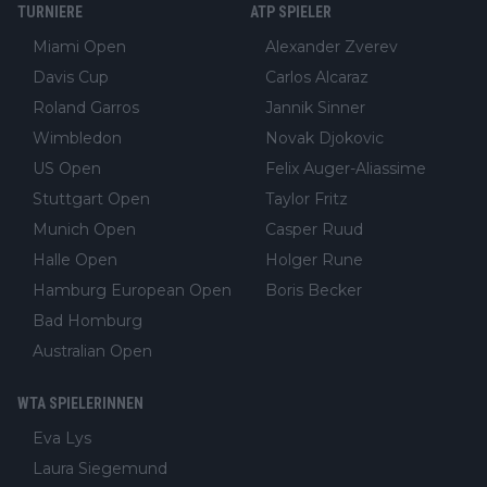
TURNIERE
ATP SPIELER
Miami Open
Alexander Zverev
Davis Cup
Carlos Alcaraz
Roland Garros
Jannik Sinner
Wimbledon
Novak Djokovic
US Open
Felix Auger-Aliassime
Stuttgart Open
Taylor Fritz
Munich Open
Casper Ruud
Halle Open
Holger Rune
Hamburg European Open
Boris Becker
Bad Homburg
Australian Open
WTA SPIELERINNEN
Eva Lys
Laura Siegemund