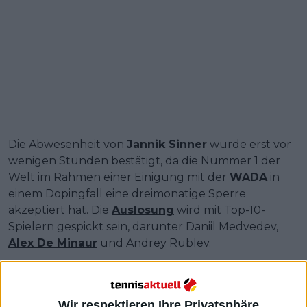
Die Abwesenheit von
Jannik Sinner
wurde erst vor
wenigen Stunden bestätigt, da die Nummer 1 der
Welt im Rahmen einer Einigung mit der
WADA
in
einem Dopingfall eine dreimonatige Sperre
akzeptiert hat. Die
Auslosung
wird mit Top-10-
Spielern gespickt sein, darunter Daniil Medvedev,
Alex De Minaur
und Andrey Rublev.
Der topgesetzte Alcaraz trifft auf den ehemaligen
US Open-Sieger Marin Cilic, während im gleichen
Viertel der Auslosung der an Nummer sieben
Wir respektieren Ihre Privatsphäre