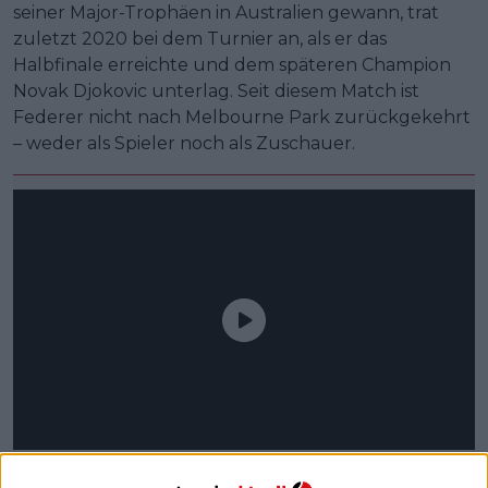
seiner Major-Trophäen in Australien gewann, trat
zuletzt 2020 bei dem Turnier an, als er das
Halbfinale erreichte und dem späteren Champion
Novak Djokovic unterlag. Seit diesem Match ist
Federer nicht nach Melbourne Park zurückgekehrt
– weder als Spieler noch als Zuschauer.