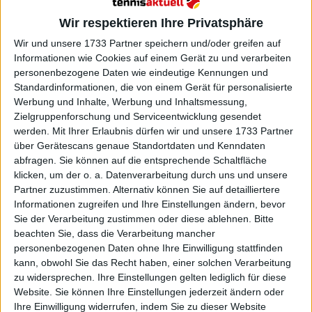
Wir respektieren Ihre Privatsphäre
Wir und unsere 1733 Partner speichern und/oder greifen auf
Informationen wie Cookies auf einem Gerät zu und verarbeiten
Die Eröffnungszeremonie ist für Samstag, den
personenbezogene Daten wie eindeutige Kennungen und
Standardinformationen, die von einem Gerät für personalisierte
17.01.2025 angesetzt, nur einen Tag bevor das
Werbung und Inhalte, Werbung und Inhaltsmessung,
Turnier offiziell beginnt (läuft vom 18.01. bis 01.02.).
Zielgruppenforschung und Serviceentwicklung gesendet
werden.
Mit Ihrer Erlaubnis dürfen wir und unsere 1733 Partner
Laut Veranstaltern wird Federer gemeinsam mit
über Gerätescans genaue Standortdaten und Kenndaten
dem viermaligen Aussie-Open-Sieger Andre Agassi
abfragen. Sie können auf die entsprechende Schaltfläche
zu einem Showmatch antreten, das als „Battle of the
klicken, um der o. a. Datenverarbeitung durch uns und unsere
World No. 1s“ angekündigt ist. Sie treffen auf die
Partner zuzustimmen. Alternativ können Sie auf detailliertere
Lokalmatadoren und australischen Legenden
Informationen zugreifen und Ihre Einstellungen ändern, bevor
Lleyton Hewitt und Patrick Rafter.
Sie der Verarbeitung zustimmen oder diese ablehnen.
Bitte
beachten Sie, dass die Verarbeitung mancher
Federer zeigte sich tief bewegt über seine Rückkehr
personenbezogenen Daten ohne Ihre Einwilligung stattfinden
an einen Ort, der einen Großteil seiner Karriere
kann, obwohl Sie das Recht haben, einer solchen Verarbeitung
zu widersprechen. Ihre Einstellungen gelten lediglich für diese
geprägt hat. „Es fühlt sich wie eine Ewigkeit an, seit
Website. Sie können Ihre Einstellungen jederzeit ändern oder
ich die Australian Open als ‚Happy Slam‘ bezeichnet
Ihre Einwilligung widerrufen, indem Sie zu dieser Website
habe, und ich muss noch immer lächeln, wenn ich an