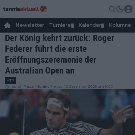
Newsletter
Turniere
Kalender
Kolumnen
▼
▼
Der König kehrt zurück: Roger
Federer führt die erste
Eröffnungszeremonie der
Australian Open an
ATP
durch
Pascal Michiels
Freitag, 12 Dezember 2025 um 9:00