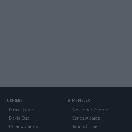
TURNIERE
ATP SPIELER
Miami Open
Alexander Zverev
Davis Cup
Carlos Alcaraz
Roland Garros
Jannik Sinner