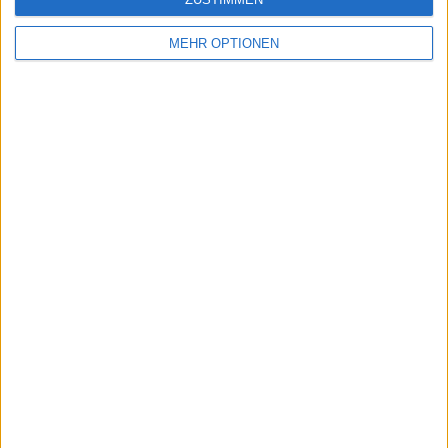
MEHR OPTIONEN
Vorheriger Artikel
Nächster Artikel
Spielplan/Vorschau
"Ich werde sie
Tag zehn 2023
anfeuern, ja": Swiatek
Wimbledon
fordert Svitolina nach
Championships mit
Viertelfinalsieg zum
Rune-Alcaraz und
Wimbledonsieg auf
Jabeur-Rybakina