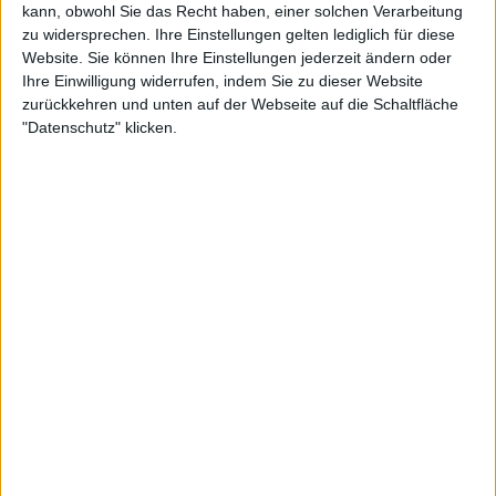
filmte, um seinem Sohn wertvolle Ratschläge zu
kann, obwohl Sie das Recht haben, einer solchen Verarbeitung
geben, falls die beiden am 16. Juli in einem
zu widersprechen. Ihre Einstellungen gelten lediglich für diese
spannenden Finale aufeinandertreffen sollten.
Website. Sie können Ihre Einstellungen jederzeit ändern oder
Ihre Einwilligung widerrufen, indem Sie zu dieser Website
Weiterlesen
zurückkehren und unten auf der Webseite auf die Schaltfläche
"Datenschutz" klicken.
Djokovic überwindet Rublev-
Herausforderung und erreicht
das Wimbledon-Halbfinale
Darüber war Djokovic natürlich nicht erfreut und
forderte "mehr Privatsphäre" für die Zukunft.
"Das ist die Situation, in der wir uns alle befinden, die
Umstände sind so, dass wir im Training keine
Privatsphäre haben, obwohl ich manchmal gerne
mehr Privatsphäre hätte", sagte er. "Dann habe ich
mehr Möglichkeiten, einige Dinge auszuprobieren
und klarer mit meiner Mannschaft zu