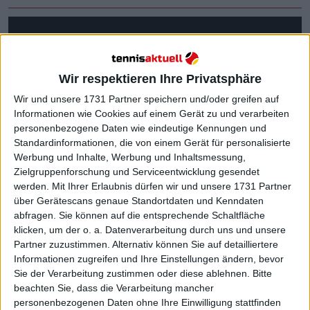
Wir respektieren Ihre Privatsphäre
Wir und unsere 1731 Partner speichern und/oder greifen auf
Informationen wie Cookies auf einem Gerät zu und verarbeiten
personenbezogene Daten wie eindeutige Kennungen und
Standardinformationen, die von einem Gerät für personalisierte
Werbung und Inhalte, Werbung und Inhaltsmessung,
Zielgruppenforschung und Serviceentwicklung gesendet
werden.
Mit Ihrer Erlaubnis dürfen wir und unsere 1731 Partner
über Gerätescans genaue Standortdaten und Kenndaten
abfragen. Sie können auf die entsprechende Schaltfläche
klicken, um der o. a. Datenverarbeitung durch uns und unsere
Partner zuzustimmen. Alternativ können Sie auf detailliertere
Informationen zugreifen und Ihre Einstellungen ändern, bevor
Sie der Verarbeitung zustimmen oder diese ablehnen.
Bitte
Während des Trainings wurde der 36-Jährige vom
beachten Sie, dass die Verarbeitung mancher
Vater des Spaniers genau beobachtet, der ihn auch
personenbezogenen Daten ohne Ihre Einwilligung stattfinden