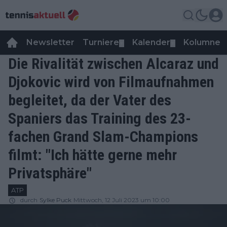
Newsletter
Turniere
Kalender
Kolumnen
▼
▼
Die Rivalität zwischen Alcaraz und
Djokovic wird von Filmaufnahmen
begleitet, da der Vater des
Spaniers das Training des 23-
fachen Grand Slam-Champions
filmt: "Ich hätte gerne mehr
Privatsphäre"
ATP
durch
Sylke Puck
Mittwoch, 12 Juli 2023 um 10:00