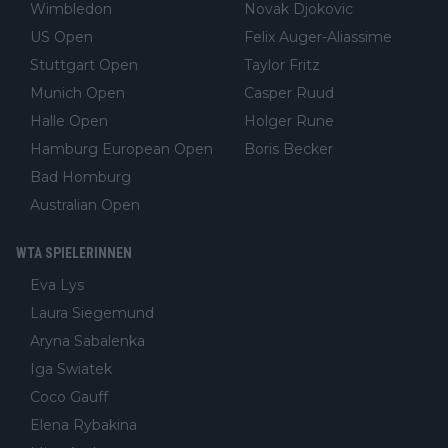
Wimbledon
Novak Djokovic
US Open
Felix Auger-Aliassime
Stuttgart Open
Taylor Fritz
Munich Open
Casper Ruud
Halle Open
Holger Rune
Hamburg European Open
Boris Becker
Bad Homburg
Australian Open
WTA SPIELERINNEN
Eva Lys
Laura Siegemund
Aryna Sabalenka
Iga Swiatek
Coco Gauff
Elena Rybakina