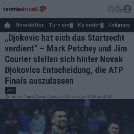
Newsletter
Turniere
Kalender
Kolumnen
▼
▼
„Djokovic hat sich das Startrecht
verdient“ – Mark Petchey und Jim
Courier stellen sich hinter Novak
Djokovics Entscheidung, die ATP
Finals auszulassen
ATP
durch
Franco Perez
Dienstag, 11 November 2025 um 14:50