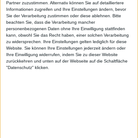
Partner zuzustimmen. Alternativ können Sie auf detailliertere
Informationen zugreifen und Ihre Einstellungen ändern, bevor
Sie der Verarbeitung zustimmen oder diese ablehnen.
Bitte
beachten Sie, dass die Verarbeitung mancher
personenbezogenen Daten ohne Ihre Einwilligung stattfinden
kann, obwohl Sie das Recht haben, einer solchen Verarbeitung
Der frühere Coach von Emma Raducanu hatte mit
zu widersprechen. Ihre Einstellungen gelten lediglich für diese
dieser Entscheidung kein Problem. „Ja, überhaupt
Website. Sie können Ihre Einstellungen jederzeit ändern oder
Ihre Einwilligung widerrufen, indem Sie zu dieser Website
kein Problem“, sagte er bei
Tennis Channel
.
zurückkehren und unten auf der Webseite auf die Schaltfläche
"Datenschutz" klicken.
Im kommenden Jahr endet das Race to Turin nach
den Paris Masters, um die Debatte rund um das
diesjährige Turnier zu vermeiden. „Ich finde, großes
Lob an die ATP, dass das Race nächstes Jahr
natürlich nach Paris endet“, stellte Petchey klar und
stellte sich voll hinter die Entscheidung der ATP.
„Alle Turniere nach Paris zählen nicht mehr für die
Qualifikation, sodass wir diese Situation nicht noch
einmal haben.“