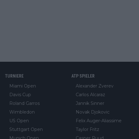
TURNIERE
ATP SPIELER
Miami Open
Alexander Zverev
Davis Cup
Carlos Alcaraz
Roland Garros
Jannik Sinner
Wimbledon
Novak Djokovic
US Open
Felix Auger-Aliassime
Stuttgart Open
Taylor Fritz
Munich Open
Casper Ruud