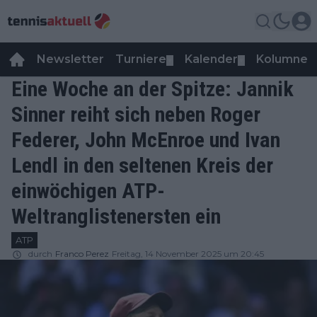
Newsletter
Turniere
Kalender
Kolumnen
▼
▼
Eine Woche an der Spitze: Jannik
Sinner reiht sich neben Roger
Federer, John McEnroe und Ivan
Lendl in den seltenen Kreis der
einwöchigen ATP-
Weltranglistenersten ein
ATP
durch
Franco Perez
Freitag, 14 November 2025 um 20:45