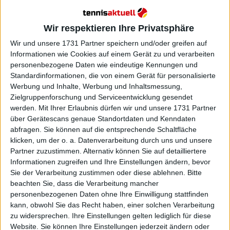
Wir respektieren Ihre Privatsphäre
Wir und unsere 1731 Partner speichern und/oder greifen auf
Informationen wie Cookies auf einem Gerät zu und verarbeiten
personenbezogene Daten wie eindeutige Kennungen und
Standardinformationen, die von einem Gerät für personalisierte
Dieses Kuriosum betrifft in diesem Jahrhundert nur
Werbung und Inhalte, Werbung und Inhaltsmessung,
Federer und Sinner, kam jedoch in früheren
Zielgruppenforschung und Serviceentwicklung gesendet
Jahrzehnten häufiger vor – mit einigen der
werden.
Mit Ihrer Erlaubnis dürfen wir und unsere 1731 Partner
denkwürdigsten Rivalitäten der Tennisgeschichte,
über Gerätescans genaue Standortdaten und Kenndaten
darunter
John McEnroe
, Björn Borg und Ivan Lendl.
abfragen. Sie können auf die entsprechende Schaltfläche
klicken, um der o. a. Datenverarbeitung durch uns und unsere
Weiterlesen
Partner zuzustimmen. Alternativ können Sie auf detailliertere
Informationen zugreifen und Ihre Einstellungen ändern, bevor
Sie der Verarbeitung zustimmen oder diese ablehnen.
Bitte
ATP-Ranglisten-Update: Jannik
beachten Sie, dass die Verarbeitung mancher
Sinners einwöchige Regentschaft
personenbezogenen Daten ohne Ihre Einwilligung stattfinden
als Weltranglistenerster endet –
kann, obwohl Sie das Recht haben, einer solchen Verarbeitung
Djokovic rückt Zverev auf Platz
zu widersprechen. Ihre Einstellungen gelten lediglich für diese
drei näher
Website. Sie können Ihre Einstellungen jederzeit ändern oder