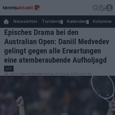
Newsletter
Turniere
Kalender
Kolumnen
▼
▼
Episches Drama bei den
Australian Open: Daniil Medvedev
gelingt gegen alle Erwartungen
eine atemberaubende Aufholjagd
ATP
durch
Pascal Michiels
Freitag, 23 Januar 2026 um 9:45