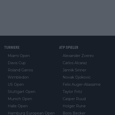
TURNIERE
ATP SPIELER
Miami Open
Alexander Zverev
Davis Cup
Carlos Alcaraz
Roland Garros
Jannik Sinner
Wimbledon
Novak Djokovic
US Open
Felix Auger-Aliassime
Stuttgart Open
Taylor Fritz
Munich Open
Casper Ruud
Halle Open
Holger Rune
Hamburg European Open
Boris Becker