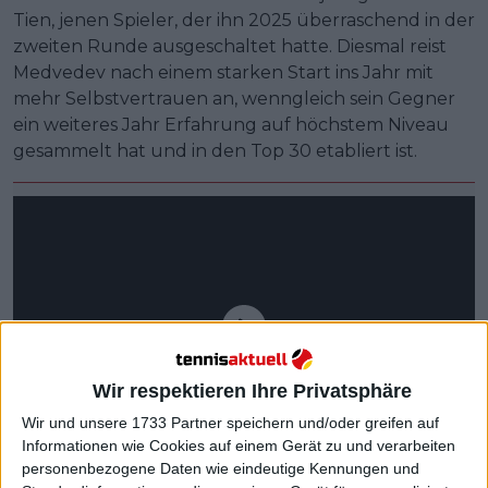
Tien, jenen Spieler, der ihn 2025 überraschend in der
zweiten Runde ausgeschaltet hatte. Diesmal reist
Medvedev nach einem starken Start ins Jahr mit
mehr Selbstvertrauen an, wenngleich sein Gegner
ein weiteres Jahr Erfahrung auf höchstem Niveau
gesammelt hat und in den Top 30 etabliert ist.
Wir respektieren Ihre Privatsphäre
Wir und unsere 1733 Partner speichern und/oder greifen auf
Informationen wie Cookies auf einem Gerät zu und verarbeiten
personenbezogene Daten wie eindeutige Kennungen und