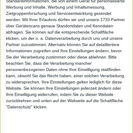
Standardinformationen, die von einem Gerät für personalisierte
Werbung und Inhalte, Werbung und Inhaltsmessung,
Zielgruppenforschung und Serviceentwicklung gesendet
werden.
Mit Ihrer Erlaubnis dürfen wir und unsere 1733 Partner
über Gerätescans genaue Standortdaten und Kenndaten
abfragen. Sie können auf die entsprechende Schaltfläche
Marozsan bringt Medvedev
klicken, um der o. a. Datenverarbeitung durch uns und unsere
Partner zuzustimmen. Alternativ können Sie auf detailliertere
früh in Bedrängnis
Informationen zugreifen und Ihre Einstellungen ändern, bevor
Sie der Verarbeitung zustimmen oder diese ablehnen.
Bitte
beachten Sie, dass die Verarbeitung mancher
Für Medvedev war es ein besonders kniffliger Tag
personenbezogenen Daten ohne Ihre Einwilligung stattfinden
gegen den unangenehmen Marozsan (Nr. 47), der
kann, obwohl Sie das Recht haben, einer solchen Verarbeitung
zu widersprechen. Ihre Einstellungen gelten lediglich für diese
Top-10-Spieler schon mehrfach überrascht hat –
Website. Sie können Ihre Einstellungen jederzeit ändern oder
darunter Rune, Ruud, De Minaur und sogar Carlos
Ihre Einwilligung widerrufen, indem Sie zu dieser Website
Alcaraz. Das Duell begann mit Breaks auf beiden
zurückkehren und unten auf der Webseite auf die Schaltfläche
Seiten und einem Marozsan, der seinen ersten
"Datenschutz" klicken.
Aufschlag kaum ins Feld brachte.
Der Ungar überstand einen wackligen Start und
ging im sechsten Spiel in Führung – doch Medvedev