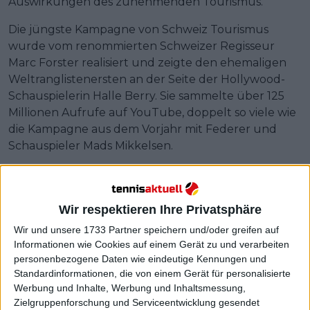
Auswirkungen des zunehmenden Tourismus.
Die jüngste Kampagne von Schweiz Tourismus
wurde vom renommierten Schweizer Regisseur
Marc Forster realisiert und zeigte den ehemaligen
Weltranglistenersten an der Seite der Hollywood-
Schauspielerin Halle Berry. Sie sammelte über 125
Millionen Aufrufe auf YouTube, doppelt so viele wie
die Kampagne aus dem Vorjahr mit Federer und
Schauspieler Mads Mikkelsen.
Wir respektieren Ihre Privatsphäre
Wir und unsere 1733 Partner speichern und/oder greifen auf
Informationen wie Cookies auf einem Gerät zu und verarbeiten
personenbezogene Daten wie eindeutige Kennungen und
Standardinformationen, die von einem Gerät für personalisierte
Werbung und Inhalte, Werbung und Inhaltsmessung,
Zielgruppenforschung und Serviceentwicklung gesendet