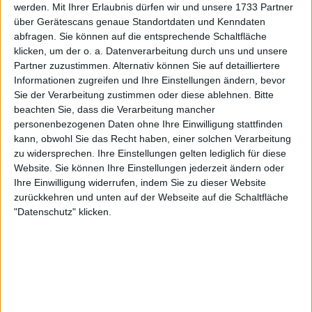
werden.
Mit Ihrer Erlaubnis dürfen wir und unsere 1733 Partner
über Gerätescans genaue Standortdaten und Kenndaten
abfragen. Sie können auf die entsprechende Schaltfläche
klicken, um der o. a. Datenverarbeitung durch uns und unsere
Partner zuzustimmen. Alternativ können Sie auf detailliertere
Informationen zugreifen und Ihre Einstellungen ändern, bevor
Sie der Verarbeitung zustimmen oder diese ablehnen.
Bitte
beachten Sie, dass die Verarbeitung mancher
personenbezogenen Daten ohne Ihre Einwilligung stattfinden
Die Kampagne zielt darauf ab, das touristische
kann, obwohl Sie das Recht haben, einer solchen Verarbeitung
Interesse für die Herbstsaison auf Grindelwald zu
zu widersprechen. Ihre Einstellungen gelten lediglich für diese
lenken; allerdings führte dies zu Problemen für
Website. Sie können Ihre Einstellungen jederzeit ändern oder
Anwohner, da der Tourismus in Gebieten wie
Ihre Einwilligung widerrufen, indem Sie zu dieser Website
Lauterbrunnen, Iseltwald und Tessin als übermäßig
zurückkehren und unten auf der Webseite auf die Schaltfläche
wahrgenommen wird.
"Datenschutz" klicken.
Obwohl Federer lediglich das Gesicht der
Kampagne war, kam aus der Politik Kritik an ihm auf.
Schätzungen zufolge wurden rund 50 Millionen
Schweizer Franken (63 Millionen Dollar, 53 Millionen
Euro) in Werbekampagnen investiert, was jüngst