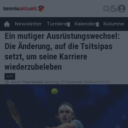
Newsletter
Turniere
Kalender
Kolumnen
▼
▼
Ein mutiger Ausrüstungswechsel:
Die Änderung, auf die Tsitsipas
setzt, um seine Karriere
wiederzubeleben
ATP
durch
Theo Stodiek
Samstag, 27 Dezember 2025 um 10:00