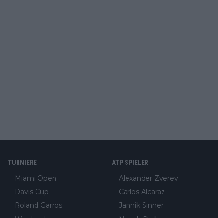
TURNIERE
ATP SPIELER
Miami Open
Alexander Zverev
Davis Cup
Carlos Alcaraz
Roland Garros
Jannik Sinner