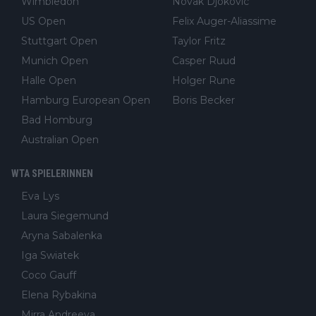
Wimbledon
Novak Djokovic
US Open
Felix Auger-Aliassime
Stuttgart Open
Taylor Fritz
Munich Open
Casper Ruud
Halle Open
Holger Rune
Hamburg European Open
Boris Becker
Bad Homburg
Australian Open
WTA SPIELERINNEN
Eva Lys
Laura Siegemund
Aryna Sabalenka
Iga Swiatek
Coco Gauff
Elena Rybakina
Mirra Andreeva