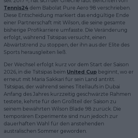
seit 2017 –, hat sich der Grieche laut Berichten von
Tennis24
dem Babolat Pure Aero 98 verschrieben.
Diese Entscheidung markiert das endgültige Ende
einer Partnerschaft mit Wilson, die seine gesamte
bisherige Profikarriere umfasste. Die Veränderung
erfolgt, während Tsitsipas versucht, einen
Abwärtstrend zu stoppen, der ihn aus der Elite des
Sports herausgleiten ließ.
Der Wechsel erfolgt kurz vor dem Start der Saison
2026, in die Tsitsipas beim
United Cup
beginnt, wo er
erneut mit Maria Sakkari für sein Land antritt.
Tsitsipas, der während seines Titellaufs in Dubai
Anfang des Jahres kurzzeitig geschwärzte Rahmen
testete, kehrte für den Großteil der Saison zu
seinem bewährten Wilson Blade 98 zurück. Die
temporären Experimente sind nun jedoch zur
dauerhaften Wahl für den anstehenden
australischen Sommer geworden.