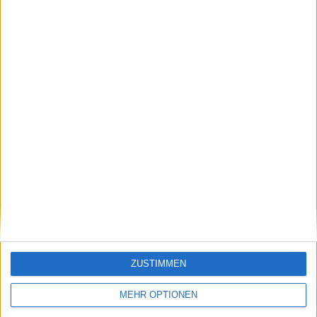
Klatscht
0
Besucher
0
Vorheriger Artikel
Nächster Artikel
ZUSTIMMEN
„Ich werde ihm den
Valentin Vacherots
Arsch versohlen“:
Shanghai-Wunder
MEHR OPTIONEN
Aryna Sabalenka
besiegelt seinen Titel
freut sich auf „Battle
als Breakthrough