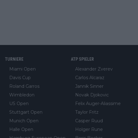
TURNIERE
ATP SPIELER
Miami Open
Alexander Zverev
Davis Cup
Carlos Alcaraz
Roland Garros
Jannik Sinner
Wimbledon
Novak Djokovic
US Open
Felix Auger-Aliassime
Stuttgart Open
Taylor Fritz
Munich Open
Casper Ruud
Halle Open
Holger Rune
Hamburg European Open
Boris Becker