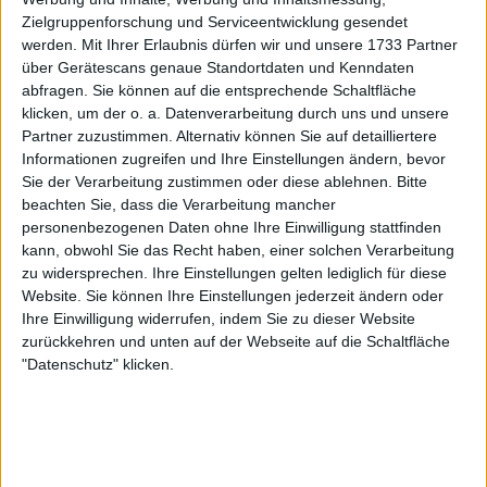
wettbewerbsstärksten Youngster auf der Tour
Zielgruppenforschung und Serviceentwicklung gesendet
erarbeitet und will seine Konstanz in tiefe Runs
werden.
Mit Ihrer Erlaubnis dürfen wir und unsere 1733 Partner
ummünzen.
über Gerätescans genaue Standortdaten und Kenndaten
abfragen. Sie können auf die entsprechende Schaltfläche
klicken, um der o. a. Datenverarbeitung durch uns und unsere
Partner zuzustimmen. Alternativ können Sie auf detailliertere
Informationen zugreifen und Ihre Einstellungen ändern, bevor
Sie der Verarbeitung zustimmen oder diese ablehnen.
Bitte
beachten Sie, dass die Verarbeitung mancher
personenbezogenen Daten ohne Ihre Einwilligung stattfinden
kann, obwohl Sie das Recht haben, einer solchen Verarbeitung
zu widersprechen. Ihre Einstellungen gelten lediglich für diese
Website. Sie können Ihre Einstellungen jederzeit ändern oder
Ihre Einwilligung widerrufen, indem Sie zu dieser Website
zurückkehren und unten auf der Webseite auf die Schaltfläche
"Datenschutz" klicken.
Learner Tien – Champion der Moselle Open