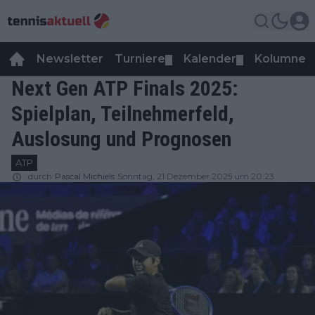
Newsletter
Turniere
Kalender
Kolumnen
▼
▼
Next Gen ATP Finals 2025:
Spielplan, Teilnehmerfeld,
Auslosung und Prognosen
ATP
durch
Pascal Michiels
Sonntag, 21 Dezember 2025 um 20:23