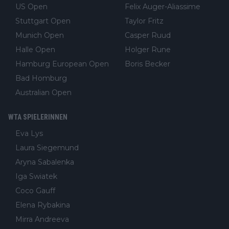
US Open
Felix Auger-Aliassime
Stuttgart Open
Taylor Fritz
Munich Open
Casper Ruud
Halle Open
Holger Rune
Hamburg European Open
Boris Becker
Bad Homburg
Australian Open
WTA SPIELERINNEN
Eva Lys
Laura Siegemund
Aryna Sabalenka
Iga Swiatek
Coco Gauff
Elena Rybakina
Mirra Andreeva