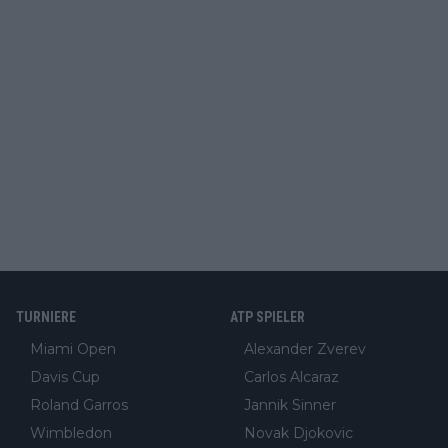
TURNIERE
ATP SPIELER
Miami Open
Alexander Zverev
Davis Cup
Carlos Alcaraz
Roland Garros
Jannik Sinner
Wimbledon
Novak Djokovic