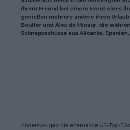
Sabalenkas Reise in die Vereinigten St
ihrem Freund bei einem Event eines ih
genießen mehrere andere ihren Urlaub
Boulter
und
Alex de Minaur
, die währen
Schnappschüsse aus Alicante, Spanien,
Anderswo gab die ehemalige US-Top-30-