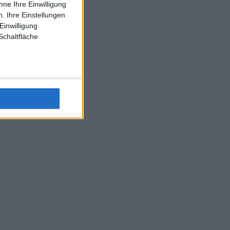
ne Ihre Einwilligung
J-L-Struff wahrscheinlich morge 3 Spiele absolvieren (2.
. Ihre Einstellungen
Einzel 1x Doppel) dank der hervorragenden Unterstützung
Einwilligung
Kommentators für F-A-A
Schaltfläche