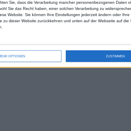
chten Sie, dass die Verarbeitung mancher personenbezogenen Daten oh
uss 
wohl Sie das Recht haben, einer solchen Verarbeitung zu widersprechen
mal 
diese Website. Sie können Ihre Einstellungen jederzeit ändern oder Ihre 
des 
h auch in The Tonight Show Starring
e zu dieser Website zurückkehren und unten auf der Webseite auf die 
Spannung erwarteten „Battle of the
n.
os sprach. Das Event, das in der
 für den 28.12.2026 in Dubai angesetzt.
EHR OPTIONEN
ZUSTIMMEN