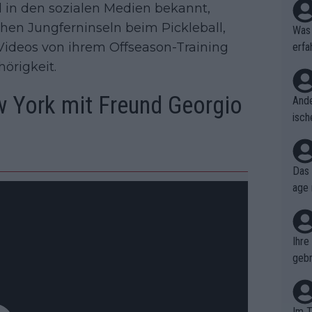
 in den sozialen Medien bekannt,
hen Jungferninseln beim Pickleball,
Was 
 Videos von ihrem Offseason-Training
erfa
niss
örigkeit.
w York mit Freund Georgio
Ande
isch
cht,
Das 
age 
ollt
ben.
Ihre
gebr
ch H
Im T