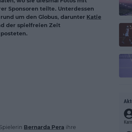
aaten, wo sie diesmal Fotos mit
rer Sponsoren teilte. Unterdessen
 rund um den Globus, darunter
Katie
d der spielfreien Zeit
 posteten.
Akt
Kar
Spielerin
Bernarda Pera
ihre