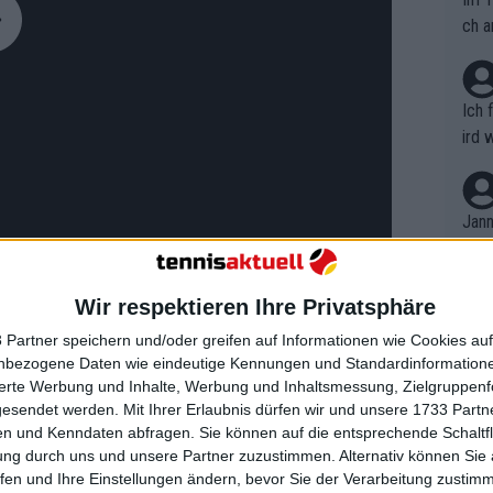
ch a
Ich 
ird 
vers
eine
r in
Jann
em i
merk
eite
Wir respektieren Ihre Privatsphäre
Dopp
t, a
n si
 Partner speichern und/oder greifen auf Informationen wie Cookies au
Wört
ngsten Reise nach New York in den
mmen
nbezogene Daten wie eindeutige Kennungen und Standardinformatione
B. C
nt. 
sierte Werbung und Inhalte, Werbung und Inhaltsmessung, Zielgruppen
otos an der Seite ihres Freundes,
ause
gesendet werden.
Mit Ihrer Erlaubnis dürfen wir und unsere 1733 Part
ient
Dopp
exklusives Event eines ihrer Sponsoren,
on v
n und Kenndaten abfragen. Sie können auf die entsprechende Schaltfl
ewon
t. Die Weltranglistenerste war in der
mmen
ung durch uns und unsere Partner zuzustimmen. Alternativ können Sie au
Fina
Genr
fen und Ihre Einstellungen ändern, bevor Sie der Verarbeitung zustim
on Schaukampf-Events im Dezember in
kel 