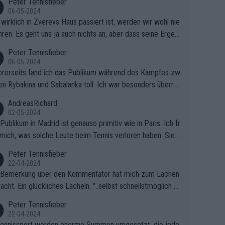
Peter Tennisfieber
06-05-2024
wirklich in Zverevs Haus passiert ist, werden wir wohl nie
hren. Es geht uns ja auch nichts an, aber dass seine Ergeb
e in letzter Zeit gelitten haben, ist ganz klar.
Peter Tennisfieber
06-05-2024
rerseits fand ich das Publikum während des Kampfes zw
en Rybakina und Sabalanka toll. Ich war besonders überras
 wie viele Fans da waren.
AndreasRichard
02-05-2024
Publikum in Madrid ist genauso primitiv wie in Paris. Ich fr
mich, was solche Leute beim Tennis verloren haben. Sie s
en besser zum Fußball gehen, dort sind sie besser aufgeho
Peter Tennisfieber
22-04-2024
 Bemerkung über den Kommentator hat mich zum Lachen
acht. Ein glückliches Lächeln. "..selbst schnellstmöglich na
ause.." 😂🤣🤩
Peter Tennisfieber
22-04-2024
ennissport werden enorme Summen umgesetzt, die jedo