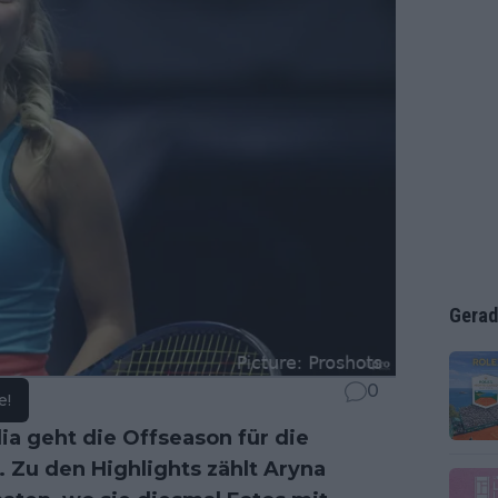
Gerad
0
e!
ia geht die Offseason für die
 Zu den Highlights zählt Aryna