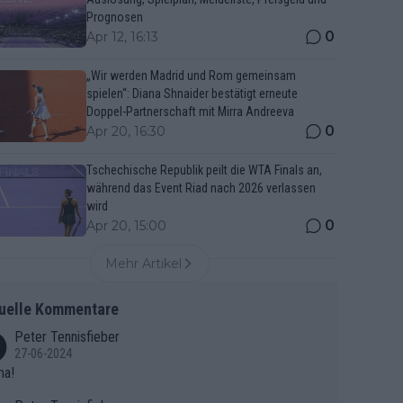
Prognosen
0
Apr 12, 16:13
„Wir werden Madrid und Rom gemeinsam
spielen“: Diana Shnaider bestätigt erneute
Doppel-Partnerschaft mit Mirra Andreeva
0
Apr 20, 16:30
Tschechische Republik peilt die WTA Finals an,
während das Event Riad nach 2026 verlassen
wird
0
Apr 20, 15:00
Mehr Artikel
uelle Kommentare
Peter Tennisfieber
27-06-2024
ma!