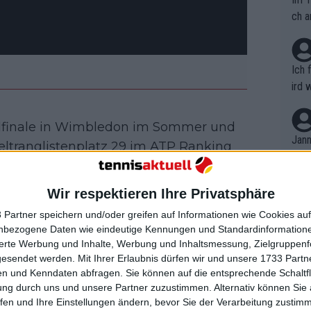
ch a
Ich 
ird 
vers
eine
elfinale in Wimbledon im Sommer und
r in
Jann
ltranglistenplatz 29 im ATP Ranking
em i
 waren die Erwartungen danach schwer
merk
ten konnte.
eite
Wir respektieren Ihre Privatsphäre
Dopp
t, a
n si
mbledon-Heldentaten eine Karriere im
 Partner speichern und/oder greifen auf Informationen wie Cookies au
Wört
mmen
nbezogene Daten wie eindeutige Kennungen und Standardinformatione
dere beim Tennis Channel, wo er sich
B. C
nt. 
sierte Werbung und Inhalte, Werbung und Inhaltsmessung, Zielgruppen
ause
ors, Analysten und auch On-Court-
gesendet werden.
Mit Ihrer Erlaubnis dürfen wir und unsere 1733 Part
ient
Dopp
on v
te einige US-Spieler zum Lachen,
n und Kenndaten abfragen. Sie können auf die entsprechende Schaltfl
ewon
mmen
ung durch uns und unsere Partner zuzustimmen. Alternativ können Sie au
lantaner.
Fina
Genr
fen und Ihre Einstellungen ändern, bevor Sie der Verarbeitung zustim
kel 