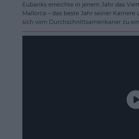
Eubanks erreichte in jenem Jahr das Vie
Mallorca – das beste Jahr seiner Karriere
sich vom Durchschnittsamerikaner zu ein