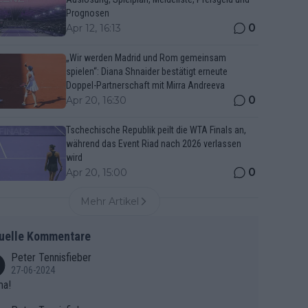
Prognosen
0
Apr 12, 16:13
„Wir werden Madrid und Rom gemeinsam
spielen“: Diana Shnaider bestätigt erneute
Doppel-Partnerschaft mit Mirra Andreeva
0
Apr 20, 16:30
Tschechische Republik peilt die WTA Finals an,
während das Event Riad nach 2026 verlassen
wird
0
Apr 20, 15:00
Mehr Artikel
uelle Kommentare
Peter Tennisfieber
27-06-2024
ma!