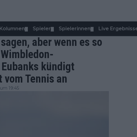
Kolumnen
Spieler
Spielerinnen
Live Ergebniss
▼
▼
▼
 sagen, aber wenn es so
r Wimbledon-
r Eubanks kündigt
t vom Tennis an
um 19:45