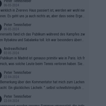
Peter Tennisfieber
06-05-2024
wirklich in Zverevs Haus passiert ist, werden wir wohl nie
hren. Es geht uns ja auch nichts an, aber dass seine Ergeb
e in letzter Zeit gelitten haben, ist ganz klar.
Peter Tennisfieber
06-05-2024
rerseits fand ich das Publikum während des Kampfes zw
en Rybakina und Sabalanka toll. Ich war besonders überras
 wie viele Fans da waren.
AndreasRichard
02-05-2024
Publikum in Madrid ist genauso primitiv wie in Paris. Ich fr
mich, was solche Leute beim Tennis verloren haben. Sie s
en besser zum Fußball gehen, dort sind sie besser aufgeho
Peter Tennisfieber
22-04-2024
 Bemerkung über den Kommentator hat mich zum Lachen
acht. Ein glückliches Lächeln. "..selbst schnellstmöglich na
ause.." 😂🤣🤩
Peter Tennisfieber
22-04-2024
ennissport werden enorme Summen umgesetzt, die jedo