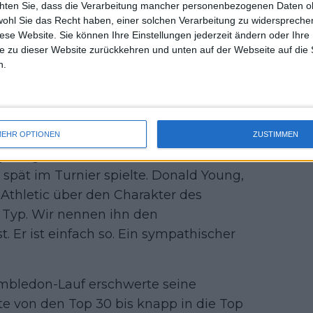
chten Sie, dass die Verarbeitung mancher personenbezogenen Daten oh
uss 
ern, Olympische Spiele
wohl Sie das Recht haben, einer solchen Verarbeitung zu widersprechen
mal 
diese Website. Sie können Ihre Einstellungen jederzeit ändern oder Ihre 
des 
e zu dieser Website zurückkehren und unten auf der Webseite auf die 
n.
 Gauff, Frances Tiafoe und Ben
ten, wie er ihren im Verlauf seiner
öglich mit einem durchschnittlichen
EHR OPTIONEN
ZUSTIMMEN
keit gerechnet hatte, wurde er
 spät im Turnier spielte. Donald Young,
 Athletic über den Charakter des
 Typ. Wir nennen ihn den
t. Er ist einfach so. Ein sympathischer
mbledon-Lauf erschwerte seine
te von den Top 30 bis knapp in die Top