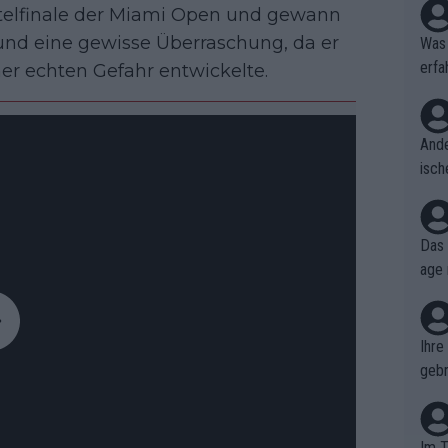
rtelfinale der Miami Open und gewann
 und eine gewisse Überraschung, da er
Was 
erfa
er echten Gefahr entwickelte.
niss
Ande
isch
cht,
Das 
age 
ollt
ben.
Ihre
gebr
ch H
Im T