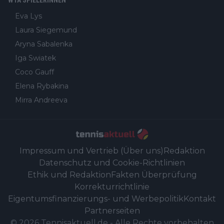
WTA SPIELERINNEN
Eva Lys
Laura Siegemund
Aryna Sabalenka
Iga Swiatek
Coco Gauff
Elena Rybakina
Mirra Andreeva
Impressum und Vertrieb (Über uns)
Redaktion
Datenschutz und Cookie-Richtlinien
Ethik und Redaktion
Fakten Überprüfung
Korrekturrichtlinie
Eigentumsfinanzierungs- und Werbepolitik
Kontakt
Partnerseiten
©
2026
Tennisaktuell.de
-
Alle Rechte vorbehalten