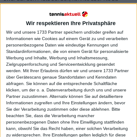
seiner alten Form zurückfinden. Zu Beginn dieses
Jahres gab Thiemann bekannt, dass er sich am Ende
der Saison 2024 endgültig aus dem Profitennis
Wir respektieren Ihre Privatsphäre
zurückziehen wird. Seine Zeit als Profispieler wird
Wir und unsere 1733 Partner speichern und/oder greifen auf
bei den kommenden
Vienna Open
zu Ende gehen.
Informationen wie Cookies auf einem Gerät zu und verarbeiten
Im Vorfeld des Turniers sprach Thiem über den Weg
personenbezogene Daten wie eindeutige Kennungen und
eines Tennisspielers und erklärte, dass die letzten
Standardinformationen, die von einem Gerät für personalisierte
Monate einer Achterbahnfahrt gleichkamen.
Werbung und Inhalte, Werbung und Inhaltsmessung,
Zielgruppenforschung und Serviceentwicklung gesendet
Weiterlesen
werden.
Mit Ihrer Erlaubnis dürfen wir und unsere 1733 Partner
über Gerätescans genaue Standortdaten und Kenndaten
abfragen. Sie können auf die entsprechende Schaltfläche
Alles über Dominic Thiem
klicken, um der o. a. Datenverarbeitung durch uns und unsere
Partner zuzustimmen. Alternativ können Sie auf detailliertere
Informationen zugreifen und Ihre Einstellungen ändern, bevor
Sie der Verarbeitung zustimmen oder diese ablehnen.
Bitte
beachten Sie, dass die Verarbeitung mancher
personenbezogenen Daten ohne Ihre Einwilligung stattfinden
kann, obwohl Sie das Recht haben, einer solchen Verarbeitung
zu widersprechen. Ihre Einstellungen gelten lediglich für diese