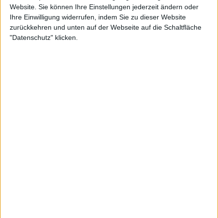
Website. Sie können Ihre Einstellungen jederzeit ändern oder
Ihre Einwilligung widerrufen, indem Sie zu dieser Website
zurückkehren und unten auf der Webseite auf die Schaltfläche
"Datenschutz" klicken.
"Ich bin genug gereist", sagte er. "Aber ich glaube,
dass ich von Österreich aus helfen kann. Tennis ist
eine der einsamsten Sportarten, die es gibt. Die
letzten Monate waren eine Achterbahnfahrt. Aber
ich werde erst an einem nebligen Tag im November
wirklich weitermachen können." Thiem wird seine
Karriere als einmaliger
Grand Slam
-Gewinner