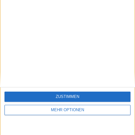
Klatscht
0
Besucher
0
Vorheriger Artikel
Nächster Artikel
ZUSTIMMEN
VIP-Hilfe: Toni Kroos
ATP Spieler vergleicht
garantiert Alexander
Rafael Nadal und
MEHR OPTIONEN
Zverev Grand Slam-
Novak Djokovic: "Bei
Sieg
Rafa weiß man, dass es
die Hölle sein wird,
nichts ist umsonst"