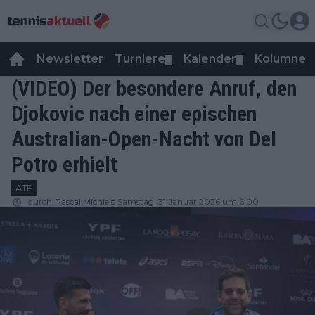
Newsletter
Turniere
Kalender
Kolumnen
▼
▼
(VIDEO) Der besondere Anruf, den
Djokovic nach einer epischen
Australian-Open-Nacht von Del
Potro erhielt
ATP
durch
Pascal Michiels
Samstag, 31 Januar 2026 um 6:00