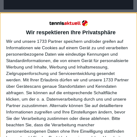
Wir respektieren Ihre Privatsphäre
Wir und unsere 1733 Partner speichern und/oder greifen auf
Informationen wie Cookies auf einem Gerät zu und verarbeiten
Es war der US-Open-Sieger von 2009, Juan Martín
personenbezogene Daten wie eindeutige Kennungen und
del Potro, der in den frühen Morgenstunden in
Standardinformationen, die von einem Gerät für personalisierte
Südamerika das Geschehen bei den
Australian
Werbung und Inhalte, Werbung und Inhaltsmessung,
Zielgruppenforschung und Serviceentwicklung gesendet
Open
aufmerksam verfolgt hatte. Del Potro
werden.
Mit Ihrer Erlaubnis dürfen wir und unsere 1733 Partner
schaltete sich per Videoanruf zu, während Nole
über Gerätescans genaue Standortdaten und Kenndaten
noch im Höhenflug des Sieges war, und zeigte damit
abfragen. Sie können auf die entsprechende Schaltfläche
ihre große Freundschaft abseits des Courts – jenseits
klicken, um der o. a. Datenverarbeitung durch uns und unsere
der Rivalität, die sie durch ihre Karrieren begleitet
Partner zuzustimmen. Alternativ können Sie auf detailliertere
hatte.
Informationen zugreifen und Ihre Einstellungen ändern, bevor
Sie der Verarbeitung zustimmen oder diese ablehnen.
Bitte
Die Rivalität der beiden hinterließ Zahlen und
beachten Sie, dass die Verarbeitung mancher
Matches, die eine Ära prägten. Djokovic und Del
personenbezogenen Daten ohne Ihre Einwilligung stattfinden