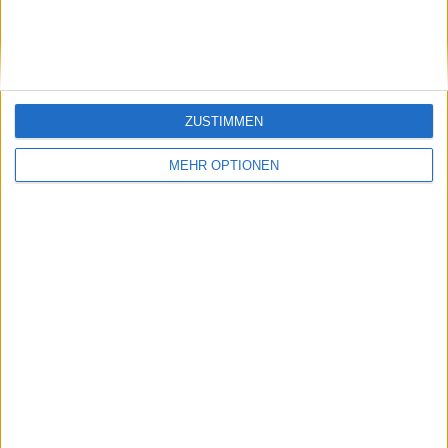
Alcaraz stoppt Zverev nach 5:27
Stunden – Ausführlicher
Spielbericht
ZUSTIMMEN
Jetzt kostenlos den TennisAktuell-
MEHR OPTIONEN
Newsletter abonnieren!
Nachdem du auf „Abonnieren“ geklickt hast,
erhältst du sofort eine E-Mail von uns. Bei
einigen Lesern landet diese im Spam-
Ordner – überprüfe ihn daher bitte ebenfalls.
Abonnieren
Pascal Michiels