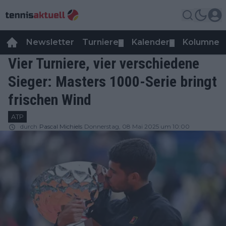
Newsletter
Turniere
Kalender
Kolumnen
▼
▼
Vier Turniere, vier verschiedene
Sieger: Masters 1000-Serie bringt
frischen Wind
ATP
durch
Pascal Michiels
Donnerstag, 08 Mai 2025 um 10:00