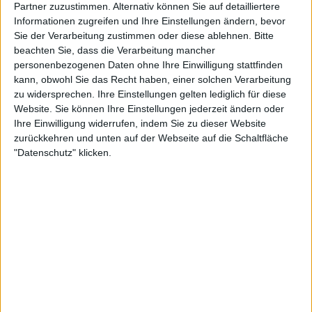
Partner zuzustimmen. Alternativ können Sie auf detailliertere
Informationen zugreifen und Ihre Einstellungen ändern, bevor
In Indian Wells sorgte
Jack Draper
für Aufsehen.
Sie der Verarbeitung zustimmen oder diese ablehnen.
Bitte
beachten Sie, dass die Verarbeitung mancher
Der Brite besiegte Alcaraz im Halbfinale und
personenbezogenen Daten ohne Ihre Einwilligung stattfinden
gewann das Finale gegen Holger Rune. Noch
kann, obwohl Sie das Recht haben, einer solchen Verarbeitung
größer war die Sensation in Miami: Der 19-jährige
zu widersprechen. Ihre Einstellungen gelten lediglich für diese
Jakub Mensik triumphierte nach einem Finalsieg
Website. Sie können Ihre Einstellungen jederzeit ändern oder
gegen Djokovic.
Ihre Einwilligung widerrufen, indem Sie zu dieser Website
zurückkehren und unten auf der Webseite auf die Schaltfläche
Monte Carlo ging an Favorit Alcaraz – im Endspiel
"Datenschutz" klicken.
setzte er sich gegen
Lorenzo Musetti
durch. Am
vergangenen Wochenende sicherte sich Casper
Ruud in Madrid den bislang größten Titel seiner
Karriere. Er schlug Draper im Finale.
Bemerkenswert: In allen vier Endspielen stand
mindestens ein Spieler, der zuvor nie ein Masters-
1000-Finale erreicht hatte. Drei davon holten direkt
den Titel.