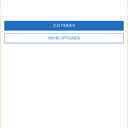
ZUSTIMMEN
MEHR OPTIONEN
Vorheriger Artikel
Nächster Artikel
"Es gibt keinen GOAT",
Murray lud die
so Becker, aber ist der
iranische politische
Meinung Djokovic ist
Gefangene Nazanin
der erfolgreichste
Zaghari-Ratcliffe nach
Spieler aller Zeiten
Wimbledon ein,
nachdem sie ihn beim
SW19-Spiel aus der
Gefängniszelle heraus
beobachtet hatte