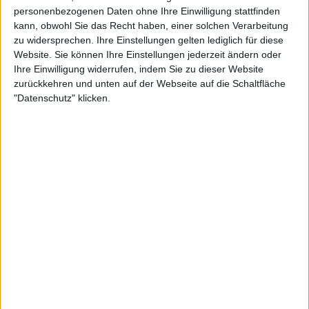
personenbezogenen Daten ohne Ihre Einwilligung stattfinden
In der Zwischenzeit trifft Badosa in ihrem
kann, obwohl Sie das Recht haben, einer solchen Verarbeitung
zu widersprechen. Ihre Einstellungen gelten lediglich für diese
Erstrundenmatch auf
Alison Riske
-Amritraj.
Website. Sie können Ihre Einstellungen jederzeit ändern oder
Ihre Einwilligung widerrufen, indem Sie zu dieser Website
Weiterlesen
zurückkehren und unten auf der Webseite auf die Schaltfläche
"Datenschutz" klicken.
"Wenn sie spielt, sehe ich mich
selbst": Tsitsipas inspiriert von
Badosa und nennt sie seine
"Lieblingsspielerin"
Eine Tennis-Romanze
Der Grieche Tsitsipas und die Spanierin Badosa
haben ihre Beziehung im vergangenen Monat
bestätigt.
Seitdem haben sie den Namen Tsitsidosa, nachdem
sie ein gemeinsames Instagram-Konto unter diesem