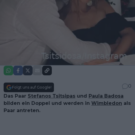
0
Folgt uns auf Google!
Das Paar
Stefanos Tsitsipas
und
Paula Badosa
bilden ein Doppel und werden in
Wimbledon
als
Paar antreten.