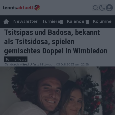
Newsletter
Turniere
Kalender
Kolumnen
▼
▼
Tsitsipas und Badosa, bekannt
als Tsitsidosa, spielen
gemischtes Doppel in Wimbledon
Tennis News
durch
Alfred Ulferts
Mittwoch, 05 Juli 2023 um 22:58